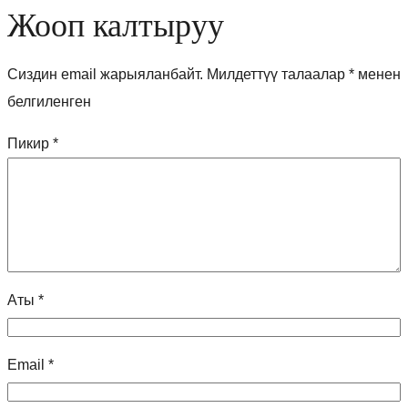
Жооп калтыруу
Сиздин email жарыяланбайт.
Милдеттүү талаалар
*
менен
белгиленген
Пикир
*
Аты
*
Email
*