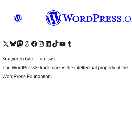
Visit our X (formerly Twitter) account
Visit our Bluesky account
Биздин Mastodon түрмөгүбүзгө баш багыңыз
Visit our Threads account
Биздин Facebook баракчабызга кириңиз
Биздин Instagram баракчабызга баш багыңыз
Биздин LinkedIn баракчабызга баш багыңыз
Visit our TikTok account
Visit our YouTube channel
Visit our Tumblr account
Код деген бул — поэзия.
The WordPress® trademark is the intellectual property of the
WordPress Foundation.