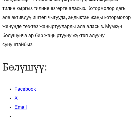
тилин кыргыз тилине өзгөртө аласыз. Котормолор дагы
эле активдүү иштеп чыгууда, андыктан жаңы котормолор
жөнүндө тез-тез жаңыртууларды ала аласыз. Мүмкүн
болушунча ар бир жаңыртууну жүктөп алууну
сунуштайбыз.
Бөлүшүү:
Facebook
X
Email