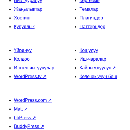
Биз тууралуу
Көргөзмө
Жаңылыктар
Темалар
Хостинг
Плагиндер
Купуялык
Паттерндер
Үйрөнүү
Кошулуу
Колдоо
Иш-чаралар
Иштеп чыгуучулар
Кайрымдуулук
↗
WordPress.tv
↗
Келечек үчүн беш
WordPress.com
↗
Matt
↗
bbPress
↗
BuddyPress
↗