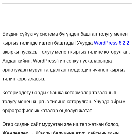
Биздин сүйүктүү система бүгүндөн баштап толугу менен
кыргыз тилинде иштеп баштады! Учурда
WordPress 6.2.2
акыркы нускасы толугу менен кыргыз тилине которулган.
Андан кийин, WordPress’тин соңку нускаларында
орнотуудан мурун тандалган тилдердин ичинен кыргыз
тилин көрө аласыз.
Котормодогу бардык башка котормолор тазаланып,
толугу менен кыргыз тилине которулган. Учурда айрым
орфографиялык каталар оңдолуп жатат.
Эгер сиздин сайт мурунтан эле иштеп жаткан болсо,
Жөндөөлөр
→
Жалпы бөлүмүнө өтүп, сайтыңыздын