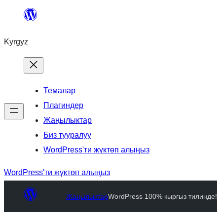
Kyrgyz
Темалар
Плагиндер
Жаңылыктар
Биз тууралуу
WordPress'ти жүктөп алыңыз
WordPress'ти жүктөп алыңыз
Жаңылыктар
WordPress 100% кыргыз тилинде!