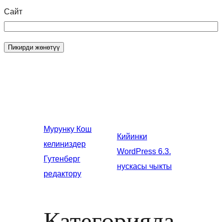
Сайт
Мурунку
Кош
Кийинки
келиңиздер
WordPress 6.3.
Гутенберг
нускасы чыкты
редактору
Категорияла