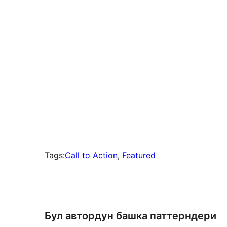
Tags:
Call to Action
, 
Featured
Бул автордун башка паттерндери