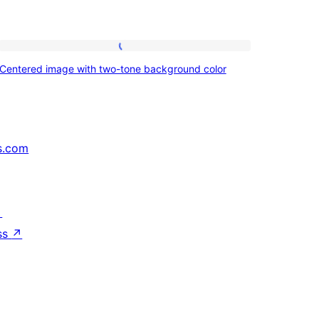
Centered
Centered image with two-tone background color
image
with
two-
tone
s.com
background
color
↗
ss
↗