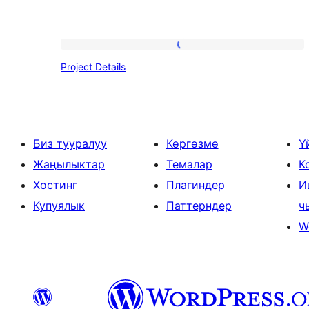
Project
Project Details
Details
Биз тууралуу
Көргөзмө
Ү
Жаңылыктар
Темалар
К
Хостинг
Плагиндер
И
Купуялык
Паттерндер
ч
W