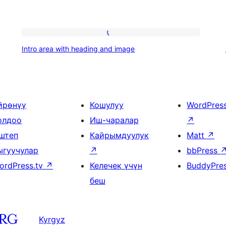
Intro
Intro area with heading and image
area
with
heading
and
йрөнүү
Кошулуу
WordPres
image
олдоо
Иш-чаралар
↗
штеп
Кайрымдуулук
Matt
↗
ыгуучулар
↗
bbPress
ordPress.tv
↗
Келечек үчүн
BuddyPre
беш
Kyrgyz