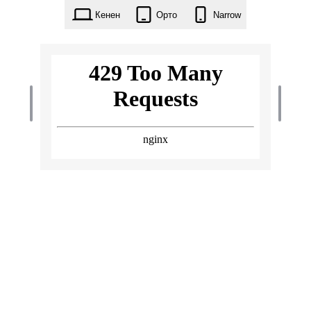
Кенен
Орто
Narrow