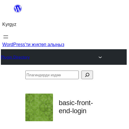
Мазмунга
өтүү
Kyrgyz
WordPress'ти жүктөп алыңыз
Plugin Directory
Плагиндерди
издөө
basic-front-
end-login