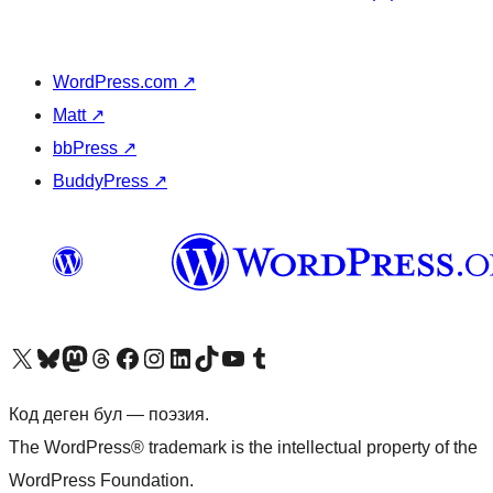
WordPress.com
↗
Matt
↗
bbPress
↗
BuddyPress
↗
Visit our X (formerly Twitter) account
Visit our Bluesky account
Биздин Mastodon түрмөгүбүзгө баш багыңыз
Visit our Threads account
Биздин Facebook баракчабызга кириңиз
Биздин Instagram баракчабызга баш багыңыз
Биздин LinkedIn баракчабызга баш багыңыз
Visit our TikTok account
Visit our YouTube channel
Visit our Tumblr account
Код деген бул — поэзия.
The WordPress® trademark is the intellectual property of the
WordPress Foundation.