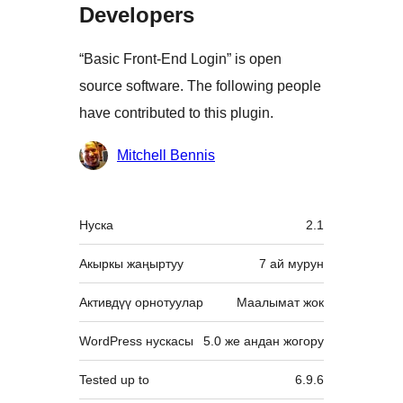
Developers
“Basic Front-End Login” is open
source software. The following people
have contributed to this plugin.
Мүчөлөрү
Mitchell Bennis
Мета
Нуска
2.1
Акыркы жаңыртуу
7 ай
мурун
Активдүү орнотуулар
Маалымат жок
WordPress нускасы
5.0 же андан жогору
Tested up to
6.9.6