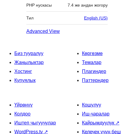
PHP нускасы
7.4 же андан жогору
Тил
English (US)
Advanced View
Биз тууралуу
Көргөзмө
Жаңылыктар
Темалар
Хостинг
Плагиндер
Купуялык
Паттерндер
Үйрөнүү
Кошулуу
Колдоо
Иш-чаралар
Иштеп чыгуучулар
Кайрымдуулук
↗
WordPress.tv
↗
Келечек үчүн беш