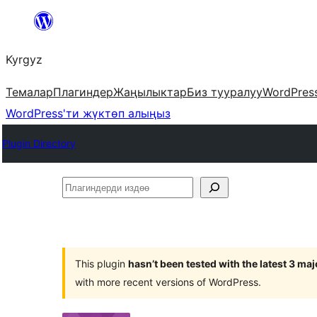
Мазмунга
өтүү
Kyrgyz
Темалар
Плагиндер
Жаңылыктар
Биз тууралуу
WordPres
WordPress'ти жүктөп алыңыз
Plugin Directory
Плагиндерди
издөө
This plugin
hasn’t been tested with the latest 3 ma
with more recent versions of WordPress.