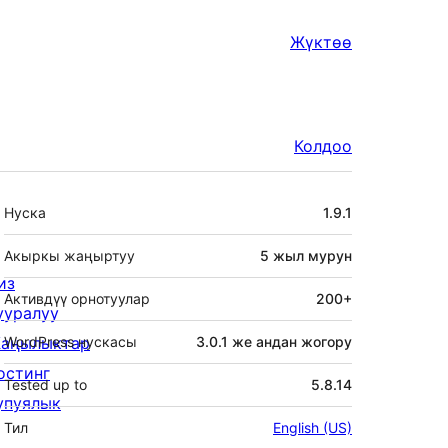
Жүктөө
Колдоо
Мета
Нуска
1.9.1
Акыркы жаңыртуу
5 жыл
мурун
из
Активдүү орнотуулар
200+
ууралуу
аңылыктар
WordPress нускасы
3.0.1 же андан жогору
остинг
Tested up to
5.8.14
упуялык
Тил
English (US)