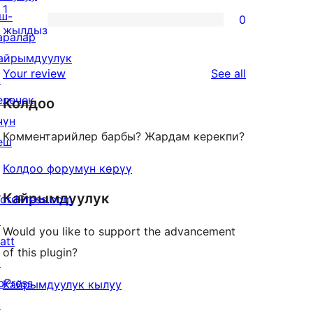
reviews
2-
1
ш-
0
star
0
жылдыз
аралар
reviews
1-
айрымдуулук
star
reviews
Your review
See all
↗
reviews
елечек
Колдоо
чүн
Комментарийлер барбы? Жардам керекпи?
еш
Колдоо форумун көрүү
Кайрымдуулук
ordPress.com
↗
Would you like to support the advancement
att
of this plugin?
↗
bPress
Кайрымдуулук кылуу
↗