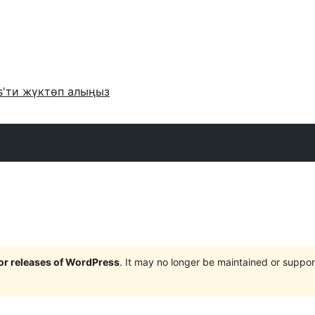
s'ти жүктөп алыңыз
jor releases of WordPress
. It may no longer be maintained or supp