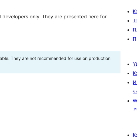
К
d developers only. They are presented here for
Т
П
П
stable. They are not recommended for use on production
Ү
К
И
ч
W
К