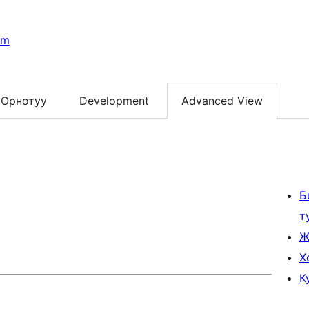
rm
Орнотуу
Development
Advanced View
Б
т
Ж
Х
К