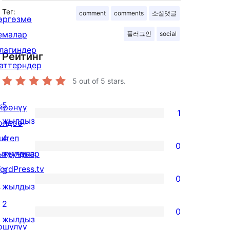
Тег:
comment
comments
소셜댓글
өргөзмө
емалар
플러그인
social
лагиндер
Рейтинг
аттерндер
5
out of 5 stars.
5
йрөнүү
1
1
жылдыз
олдоо
5-
штеп
4
0
star
0
ыгуучулар
жылдыз
review
4-
ordPress.tv
3
0
star
↗
0
жылдыз
reviews
3-
2
0
star
0
жылдыз
ошулуу