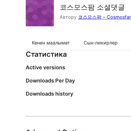
코스모스팜 소셜댓글
Автору
코스모스팜 – Cosmosfa
Кенен маалымат
Сын-пикирлер
Статистика
Active versions
Downloads Per Day
Downloads history