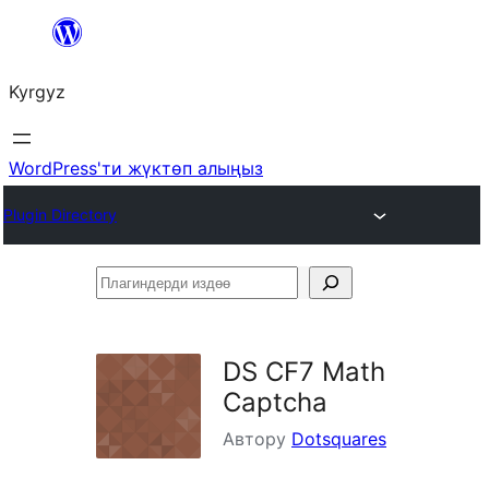
Мазмунга
өтүү
Kyrgyz
WordPress'ти жүктөп алыңыз
Plugin Directory
Плагиндерди
издөө
DS CF7 Math
Captcha
Автору
Dotsquares