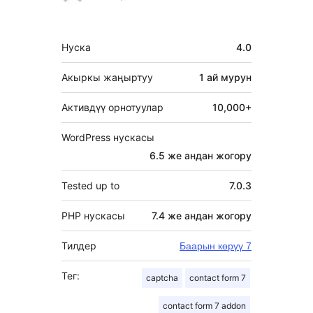
Мета
Нуска
4.0
Акыркы жаңыртуу
1 ай
мурун
Активдүү орнотуулар
10,000+
WordPress нускасы
6.5 же андан жогору
Tested up to
7.0.3
PHP нускасы
7.4 же андан жогору
Тилдер
Баарын көрүү 7
Тег:
captcha
contact form 7
contact form 7 addon