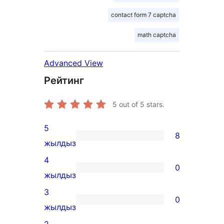
contact form 7 captcha
math captcha
Advanced View
Рейтинг
5
out of 5 stars.
5
8
8
жылдыз
5-
4
0
star
0
жылдыз
reviews
4-
3
0
star
0
жылдыз
reviews
3-