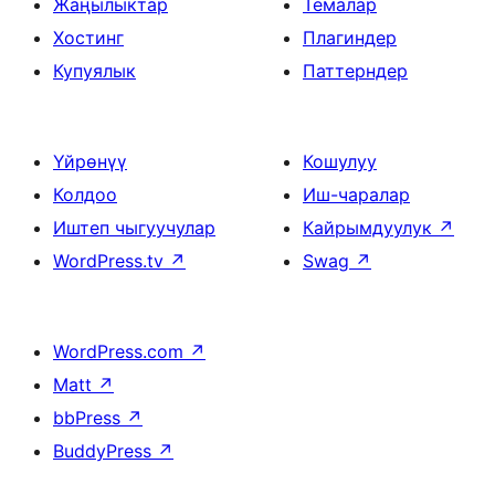
Жаңылыктар
Темалар
Хостинг
Плагиндер
Купуялык
Паттерндер
Үйрөнүү
Кошулуу
Колдоо
Иш-чаралар
Иштеп чыгуучулар
Кайрымдуулук
↗
WordPress.tv
↗
Swag
↗
WordPress.com
↗
Matt
↗
bbPress
↗
BuddyPress
↗