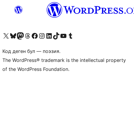
Visit our X (formerly Twitter) account
Visit our Bluesky account
Биздин Mastodon түрмөгүбүзгө баш багыңыз
Visit our Threads account
Биздин Facebook баракчабызга кириңиз
Биздин Instagram баракчабызга баш багыңыз
Биздин LinkedIn баракчабызга баш багыңыз
Visit our TikTok account
Visit our YouTube channel
Visit our Tumblr account
Код деген бул — поэзия.
The WordPress® trademark is the intellectual property
of the WordPress Foundation.