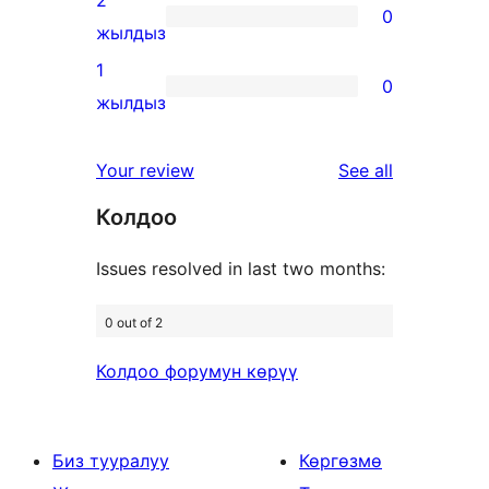
2
0
star
0
жылдыз
reviews
2-
1
0
star
0
жылдыз
reviews
1-
star
reviews
Your review
See all
reviews
Колдоо
Issues resolved in last two months:
0 out of 2
Колдоо форумун көрүү
Биз тууралуу
Көргөзмө