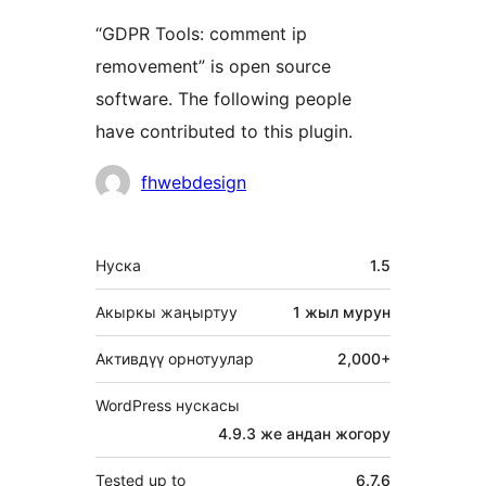
“GDPR Tools: comment ip
removement” is open source
software. The following people
have contributed to this plugin.
Мүчөлөрү
fhwebdesign
Мета
Нуска
1.5
Акыркы жаңыртуу
1 жыл
мурун
Активдүү орнотуулар
2,000+
WordPress нускасы
4.9.3 же андан жогору
Tested up to
6.7.6