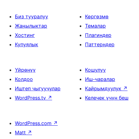
Биз тууралуу
Көргөзмө
Жаңылыктар
Темалар
Хостинг
Плагиндер
Купуялык
Паттерндер
Үйрөнүү
Кошулуу
Колдоо
Иш-чаралар
Иштеп чыгуучулар
Кайрымдуулук
↗
WordPress.tv
↗
Келечек үчүн беш
WordPress.com
↗
Matt
↗