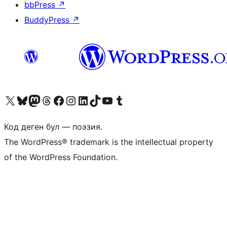
bbPress
↗
BuddyPress
↗
Visit our X (formerly Twitter) account
Visit our Bluesky account
Биздин Mastodon түрмөгүбүзгө баш багыңыз
Visit our Threads account
Биздин Facebook баракчабызга кириңиз
Биздин Instagram баракчабызга баш багыңыз
Биздин LinkedIn баракчабызга баш багыңыз
Visit our TikTok account
Visit our YouTube channel
Visit our Tumblr account
Код деген бул — поэзия.
The WordPress® trademark is the intellectual property
of the WordPress Foundation.