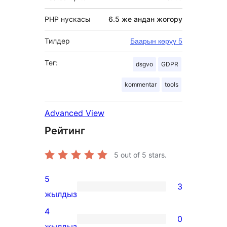
PHP нускасы
6.5 же андан жогору
Тилдер
Баарын көрүү 5
Тег:
dsgvo
GDPR
kommentar
tools
Advanced View
Рейтинг
5
out of 5 stars.
5
3
3
жылдыз
5-
4
0
star
0
жылдыз