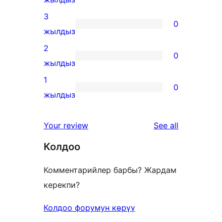
reviews
4-
3
0
star
0
жылдыз
reviews
3-
2
0
star
0
жылдыз
reviews
2-
1
0
star
0
жылдыз
reviews
1-
star
reviews
Your review
See all
reviews
Колдоо
Комментарийлер барбы? Жардам
керекпи?
Колдоо форумун көрүү