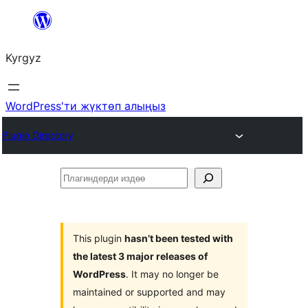
Мазмунга
өтүү
Kyrgyz
WordPress'ти жүктөп алыңыз
Plugin Directory
Плагиндерди
издөө
This plugin
hasn’t been tested with
the latest 3 major releases of
WordPress
. It may no longer be
maintained or supported and may