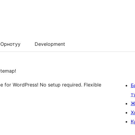
Орнотуу
Development
itemap!
 for WordPress! No setup required. Flexible
Б
т
Ж
Х
К