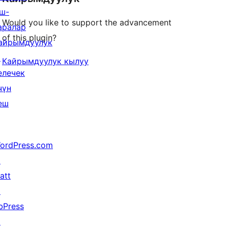
ш-
Would you like to support the advancement
аралар
of this plugin?
айрымдуулук
↗
Кайрымдуулук кылуу
елечек
чүн
еш
ordPress.com
↗
att
↗
bPress
↗