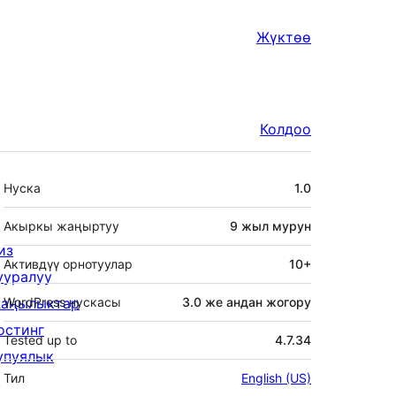
Жүктөө
Колдоо
Мета
Нуска
1.0
Акыркы жаңыртуу
9 жыл
мурун
из
Активдүү орнотуулар
10+
ууралуу
аңылыктар
WordPress нускасы
3.0 же андан жогору
остинг
Tested up to
4.7.34
упуялык
Тил
English (US)