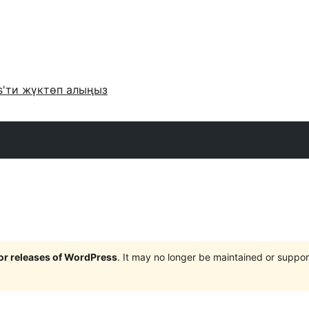
s'ти жүктөп алыңыз
jor releases of WordPress
. It may no longer be maintained or supp