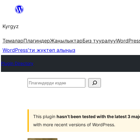
Мазмунга
өтүү
Kyrgyz
Темалар
Плагиндер
Жаңылыктар
Биз тууралуу
WordPres
WordPress'ти жүктөп алыңыз
Plugin Directory
Плагиндерди
издөө
This plugin
hasn’t been tested with the latest 3 ma
with more recent versions of WordPress.