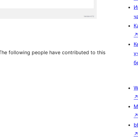
И
ч
К
К
he following people have contributed to this
ү
б
W
M
b