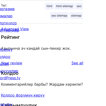
Тег:
html
html sitemap
seo
өргөзмө
емалар
seo sitemap
sitemap
лагиндер
Advanced View
аттерндер
Рейтинг
Азырынча эч кандай сын-пикир жок.
йрөнүү
олдоо
reviews
Your review
See all
штеп
ыгуучулар
Колдоо
ordPress.tv
Комментарийлер барбы? Жардам керекпи?
↗
Колдоо форумун көрүү
ошулуу
Кайрымдуулук