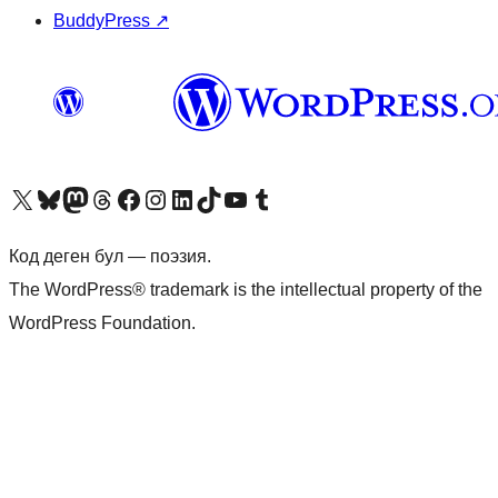
BuddyPress
↗
Visit our X (formerly Twitter) account
Visit our Bluesky account
Биздин Mastodon түрмөгүбүзгө баш багыңыз
Visit our Threads account
Биздин Facebook баракчабызга кириңиз
Биздин Instagram баракчабызга баш багыңыз
Биздин LinkedIn баракчабызга баш багыңыз
Visit our TikTok account
Visit our YouTube channel
Visit our Tumblr account
Код деген бул — поэзия.
The WordPress® trademark is the intellectual property of the
WordPress Foundation.