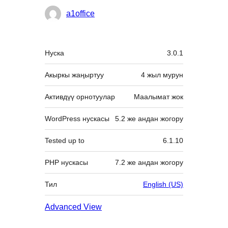
Мүчөлөрү
a1office
Мета
Нуска
3.0.1
Акыркы жаңыртуу
4 жыл
мурун
Активдүү орнотуулар
Маалымат жок
WordPress нускасы
5.2 же андан жогору
Tested up to
6.1.10
PHP нускасы
7.2 же андан жогору
Тил
English (US)
Advanced View