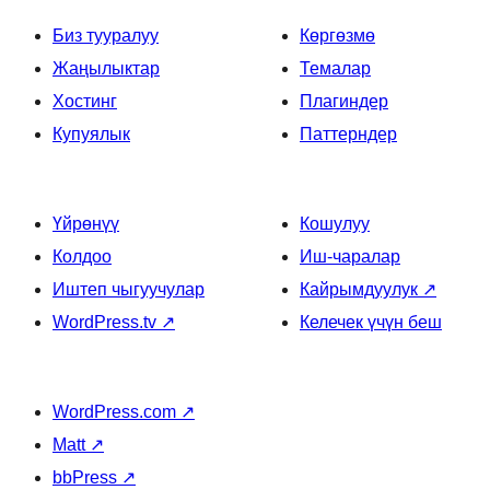
Биз тууралуу
Көргөзмө
Жаңылыктар
Темалар
Хостинг
Плагиндер
Купуялык
Паттерндер
Үйрөнүү
Кошулуу
Колдоо
Иш-чаралар
Иштеп чыгуучулар
Кайрымдуулук
↗
WordPress.tv
↗
Келечек үчүн беш
WordPress.com
↗
Matt
↗
bbPress
↗