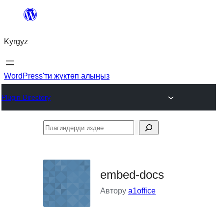
Мазмунга
өтүү
Kyrgyz
WordPress'ти жүктөп алыңыз
Plugin Directory
Плагиндерди
издөө
embed-docs
Автору
a1office