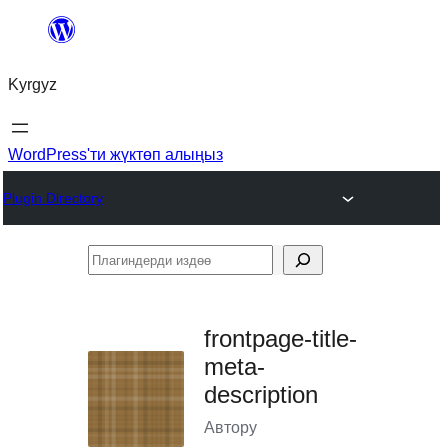
Мазмунга
өтүү
Kyrgyz
WordPress'ти жүктөп алыңыз
Plugin Directory
Плагиндерди
издөө
frontpage-title-
meta-
description
Автору