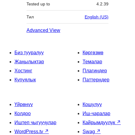
Tested up to
4.2.39
Тил
English (US)
Advanced View
Биз тууралуу
Көргөзмө
Жаңылыктар
Темалар
Хостинг
Плагиндер
Купуялык
Паттерндер
Үйрөнүү
Кошулуу
Колдоо
Иш-чаралар
Иштеп чыгуучулар
Кайрымдуулук
↗
WordPress.tv
↗
Swag
↗