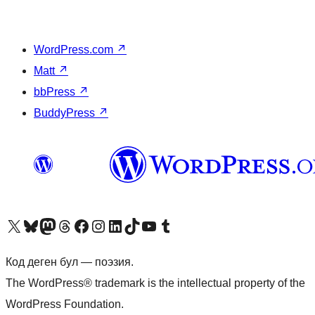
WordPress.com
↗
Matt
↗
bbPress
↗
BuddyPress
↗
Visit our X (formerly Twitter) account
Visit our Bluesky account
Биздин Mastodon түрмөгүбүзгө баш багыңыз
Visit our Threads account
Биздин Facebook баракчабызга кириңиз
Биздин Instagram баракчабызга баш багыңыз
Биздин LinkedIn баракчабызга баш багыңыз
Visit our TikTok account
Visit our YouTube channel
Visit our Tumblr account
Код деген бул — поэзия.
The WordPress® trademark is the intellectual property of the
WordPress Foundation.