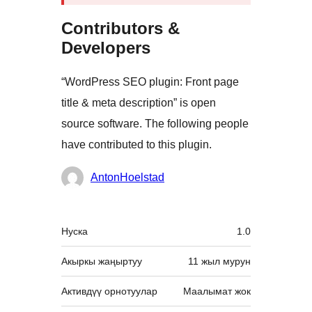
Contributors &
Developers
“WordPress SEO plugin: Front page
title & meta description” is open
source software. The following people
have contributed to this plugin.
Мүчөлөрү
AntonHoelstad
Мета
Нуска
1.0
Акыркы жаңыртуу
11 жыл
мурун
Активдүү орнотуулар
Маалымат жок