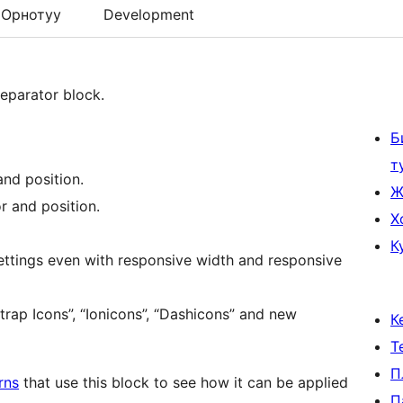
Орнотуу
Development
separator block.
Б
т
and position.
Ж
r and position.
Х
К
settings even with responsive width and responsive
trap Icons”, “Ionicons”, “Dashicons” and new
К
Т
П
rns
that use this block to see how it can be applied
П