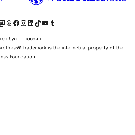
Twitter) account
r Bluesky account
здин Mastodon түрмөгүбүзгө баш багыңыз
Visit our Threads account
Биздин Facebook баракчабызга кириңиз
Биздин Instagram баракчабызга баш багыңыз
Биздин LinkedIn баракчабызга баш багыңыз
Visit our TikTok account
Visit our YouTube channel
Visit our Tumblr account
ген бул — поэзия.
rdPress® trademark is the intellectual property of the
ess Foundation.