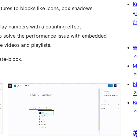
К
tures to blocks like icons, box shadows,
ү
б
lay numbers with a counting effect
o solve the performance issue with embedded
e videos and playlists.
W
ate-block.
M
b
B