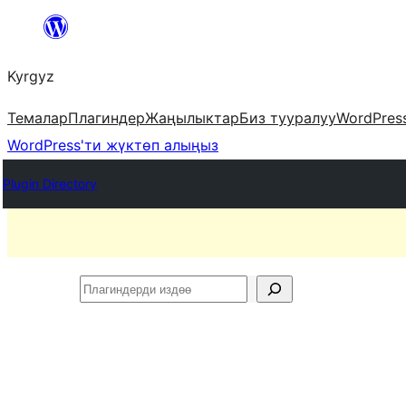
Мазмунга
өтүү
Kyrgyz
Темалар
Плагиндер
Жаңылыктар
Биз тууралуу
WordPres
WordPress'ти жүктөп алыңыз
Plugin Directory
Плагиндерди
издөө