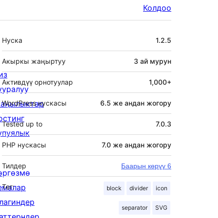
Колдоо
Мета
Нуска
1.2.5
Акыркы жаңыртуу
3 ай
мурун
из
Активдүү орнотуулар
1,000+
ууралуу
аңылыктар
WordPress нускасы
6.5 же андан жогору
остинг
Tested up to
7.0.3
упуялык
PHP нускасы
7.0 же андан жогору
Тилдер
Баарын көрүү 6
өргөзмө
емалар
Тег:
block
divider
icon
лагиндер
separator
SVG
аттерндер