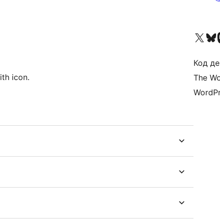
Visit our X (formerly 
Visit ou
Би
Код де
th icon.
The Wo
WordPr