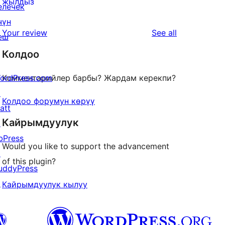
0
жылдыз
елечек
reviews
1-
чүн
star
reviews
Your review
See all
еш
reviews
Колдоо
ordPress.com
Комментарийлер барбы? Жардам керекпи?
↗
Колдоо форумун көрүү
att
Кайрымдуулук
↗
bPress
Would you like to support the advancement
↗
of this plugin?
uddyPress
↗
Кайрымдуулук кылуу