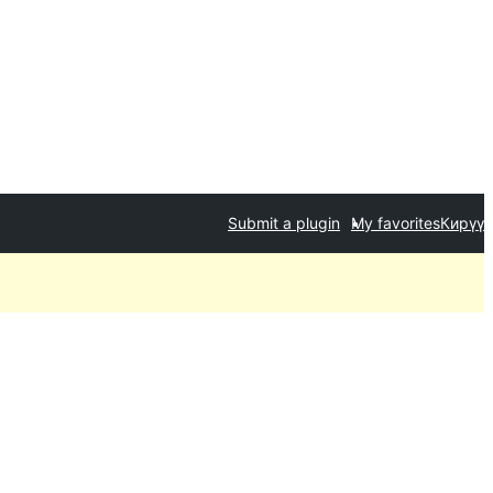
Submit a plugin
My favorites
Кирүү