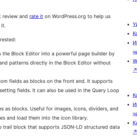
ick review and
rate it
on WordPress.org to help us
Ү
it.
К
rested:
И
ч
s the Block Editor into a powerful page builder by
W
and patterns directly in the Block Editor without
om fields as blocks on the front end. It supports
setting fields. It can also be used in the Query Loop
К
И
 as blocks. Useful for images, icons, dividers, and
ч
s and load them into the icon library.
К
 trail block that supports JSON-LD structured data