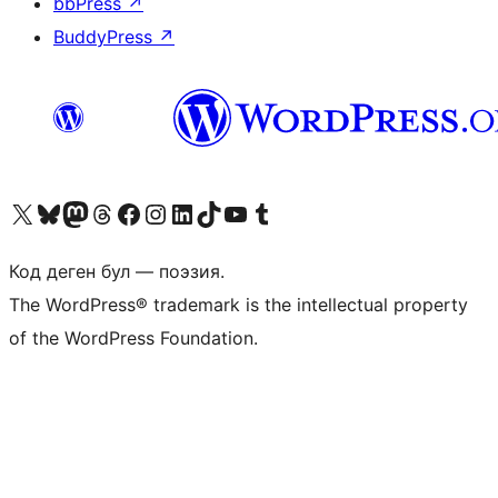
bbPress
↗
BuddyPress
↗
Visit our X (formerly Twitter) account
Visit our Bluesky account
Биздин Mastodon түрмөгүбүзгө баш багыңыз
Visit our Threads account
Биздин Facebook баракчабызга кириңиз
Биздин Instagram баракчабызга баш багыңыз
Биздин LinkedIn баракчабызга баш багыңыз
Visit our TikTok account
Visit our YouTube channel
Visit our Tumblr account
Код деген бул — поэзия.
The WordPress® trademark is the intellectual property
of the WordPress Foundation.