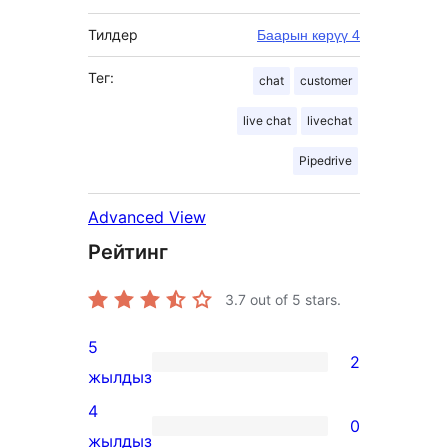
Тилдер
Баарын көрүү 4
Тег:
chat
customer
live chat
livechat
Pipedrive
Advanced View
Рейтинг
3.7
out of 5 stars.
5
2
2
жылдыз
5-
4
0
star
0
жылдыз