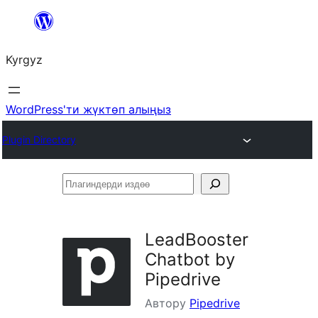
Мазмунга
өтүү
Kyrgyz
WordPress'ти жүктөп алыңыз
Plugin Directory
Плагиндерди
издөө
LeadBooster
Chatbot by
Pipedrive
Автору
Pipedrive