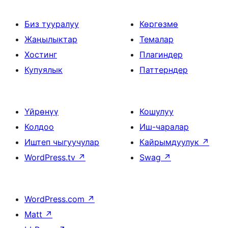
Биз тууралуу
Көргөзмө
Жаңылыктар
Темалар
Хостинг
Плагиндер
Купуялык
Паттерндер
Үйрөнүү
Кошулуу
Колдоо
Иш-чаралар
Иштеп чыгуучулар
Кайрымдуулук
↗
WordPress.tv
↗
Swag
↗
WordPress.com
↗
Matt
↗