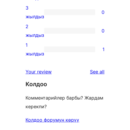
reviews
4-
3
0
star
0
жылдыз
reviews
3-
2
0
star
0
жылдыз
reviews
2-
1
1
star
1
жылдыз
reviews
1-
star
reviews
Your review
See all
review
Колдоо
Комментарийлер барбы? Жардам
керекпи?
Колдоо форумун көрүү