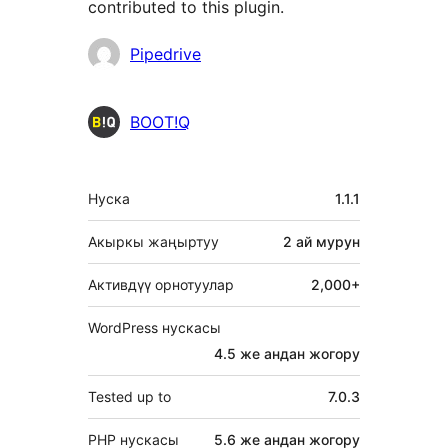
contributed to this plugin.
Мүчөлөрү
Pipedrive
BOOT!Q
Мета
Нуска
1.1.1
Акыркы жаңыртуу
2 ай
мурун
Активдүү орнотуулар
2,000+
WordPress нускасы
4.5 же андан жогору
Tested up to
7.0.3
PHP нускасы
5.6 же андан жогору