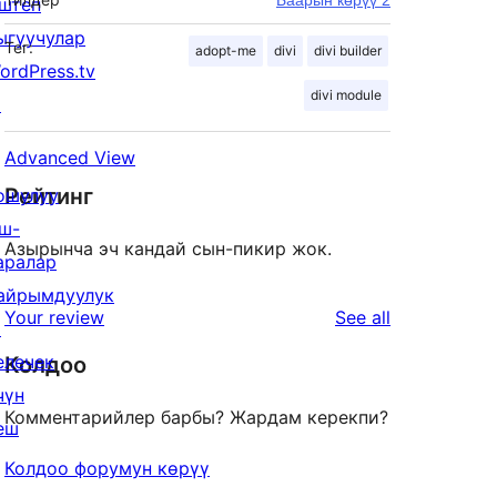
штеп
ыгуучулар
Тег:
adopt-me
divi
divi builder
ordPress.tv
divi module
↗
Advanced View
Рейтинг
ошулуу
ш-
Азырынча эч кандай сын-пикир жок.
аралар
айрымдуулук
reviews
Your review
See all
↗
елечек
Колдоо
чүн
Комментарийлер барбы? Жардам керекпи?
еш
Колдоо форумун көрүү