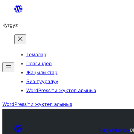
Мазмунга
өтүү
Kyrgyz
Темалар
Плагиндер
Жаңылыктар
Биз тууралуу
WordPress'ти жүктөп алыңыз
WordPress'ти жүктөп алыңыз
Plugin Directory
Di