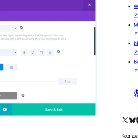
W
M
b
B
Visit our X (formerly 
Visit ou
Би
Код де