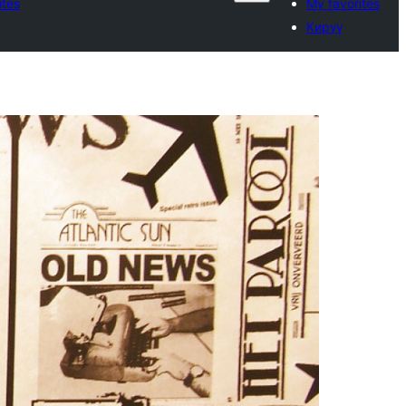
ites
My favorites
Кирүү