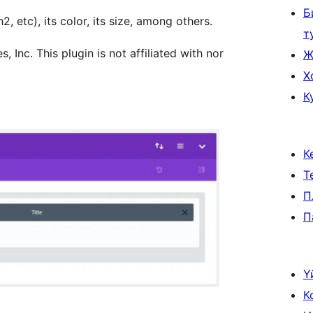
Б
h2, etc), its color, its size, among others.
т
 Inc. This plugin is not affiliated with nor
Ж
Х
К
К
Т
П
П
Ү
К