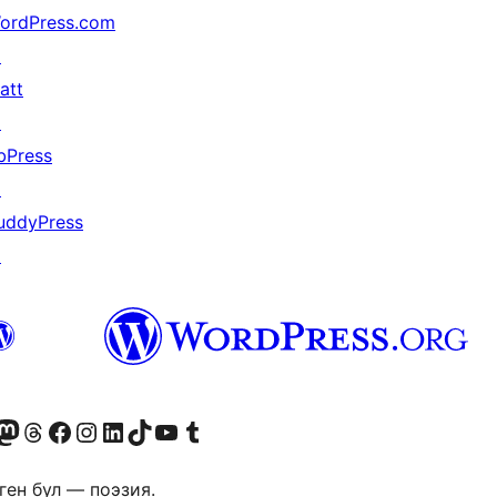
ordPress.com
↗
att
↗
bPress
↗
uddyPress
↗
Twitter) account
r Bluesky account
здин Mastodon түрмөгүбүзгө баш багыңыз
Visit our Threads account
Биздин Facebook баракчабызга кириңиз
Биздин Instagram баракчабызга баш багыңыз
Биздин LinkedIn баракчабызга баш багыңыз
Visit our TikTok account
Visit our YouTube channel
Visit our Tumblr account
ген бул — поэзия.