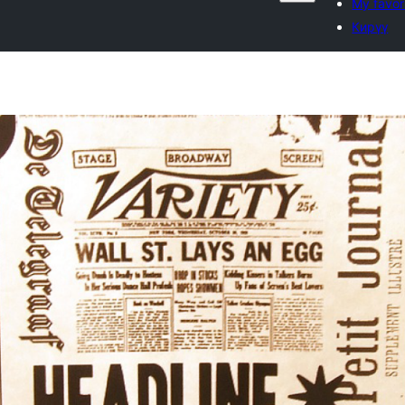
My favor
Кирүү