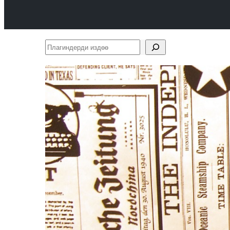
Плагиндерди
издөө