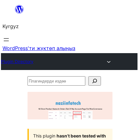
Мазмунга
өтүү
Kyrgyz
WordPress'ти жүктөп алыңыз
Plugin Directory
Плагиндерди
издөө
This plugin
hasn’t been tested with