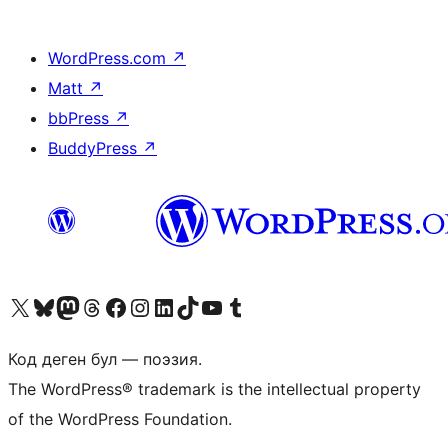
WordPress.com
↗
Matt
↗
bbPress
↗
BuddyPress
↗
Visit our X (formerly Twitter) account
Visit our Bluesky account
Биздин Mastodon түрмөгүбүзгө баш багыңыз
Visit our Threads account
Биздин Facebook баракчабызга кириңиз
Биздин Instagram баракчабызга баш багыңыз
Биздин LinkedIn баракчабызга баш багыңыз
Visit our TikTok account
Visit our YouTube channel
Visit our Tumblr account
Код деген бул — поэзия.
The WordPress® trademark is the intellectual property
of the WordPress Foundation.