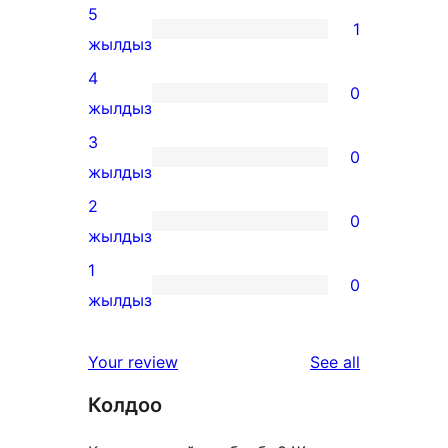
5
1
1
жылдыз
5-
4
0
star
0
жылдыз
review
4-
3
0
star
0
жылдыз
reviews
3-
2
0
star
0
жылдыз
reviews
2-
1
0
star
0
жылдыз
reviews
1-
star
reviews
Your review
See all
reviews
Колдоо