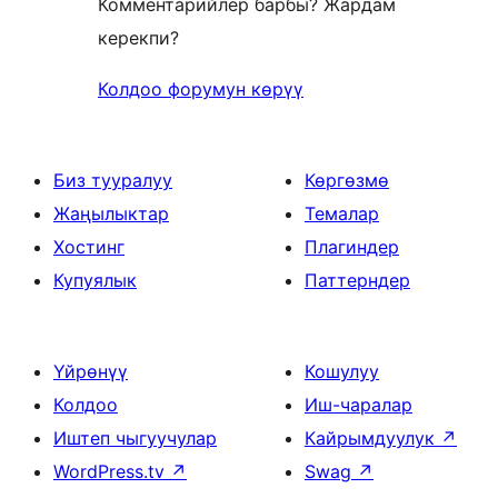
Комментарийлер барбы? Жардам
керекпи?
Колдоо форумун көрүү
Биз тууралуу
Көргөзмө
Жаңылыктар
Темалар
Хостинг
Плагиндер
Купуялык
Паттерндер
Үйрөнүү
Кошулуу
Колдоо
Иш-чаралар
Иштеп чыгуучулар
Кайрымдуулук
↗
WordPress.tv
↗
Swag
↗