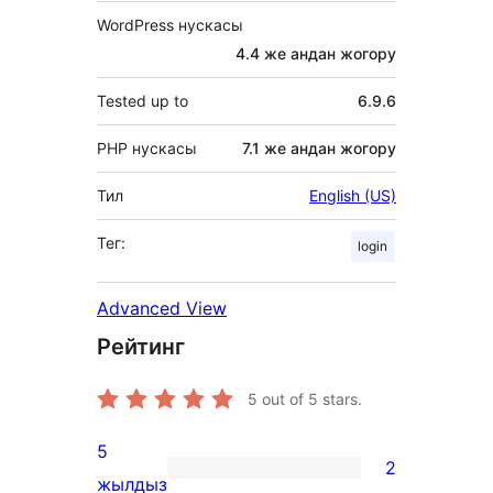
WordPress нускасы
4.4 же андан жогору
Tested up to
6.9.6
PHP нускасы
7.1 же андан жогору
Тил
English (US)
Тег:
login
Advanced View
Рейтинг
5
out of 5 stars.
5
2
2
жылдыз