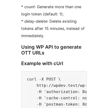
*
count
: Generate more than one
login token (default: 1);
*
delay-delete
: Delete existing
tokens after 15 minutes, instead of
immediately.
Using WP API to generate
OTT URLs
Example with cUrl
curl -X POST \

    http://wpdev.test/wp-json/one-
    -H 'authorization: Basic YWRta
    -H 'cache-control: no-cache'

    -H 'postman-token: 8dcfa79a-40