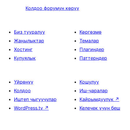
Колдоо форумун көрүү
Биз тууралуу
Көргөзмө
Жаңылыктар
Темалар
Хостинг
Плагиндер
Купуялык
Паттерндер
Үйрөнүү
Кошулуу
Колдоо
Иш-чаралар
Иштеп чыгуучулар
Кайрымдуулук
↗
WordPress.tv
↗
Келечек үчүн беш