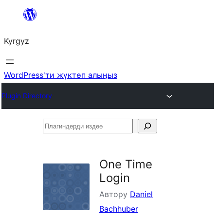
Мазмунга
өтүү
Kyrgyz
WordPress'ти жүктөп алыңыз
Plugin Directory
Плагиндерди
издөө
One Time
Login
Автору
Daniel
Bachhuber