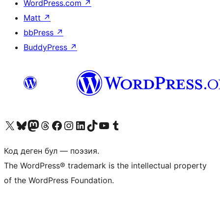
WordPress.com
↗
Matt
↗
bbPress
↗
BuddyPress
↗
Visit our X (formerly Twitter) account
Visit our Bluesky account
Биздин Mastodon түрмөгүбүзгө баш багыңыз
Visit our Threads account
Биздин Facebook баракчабызга кириңиз
Биздин Instagram баракчабызга баш багыңыз
Биздин LinkedIn баракчабызга баш багыңыз
Visit our TikTok account
Visit our YouTube channel
Visit our Tumblr account
Код деген бул — поэзия.
The WordPress® trademark is the intellectual property
of the WordPress Foundation.