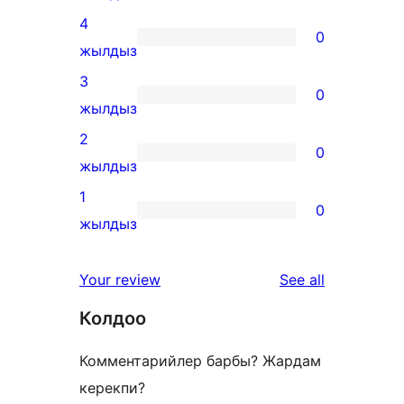
5-
4
0
star
0
жылдыз
reviews
4-
3
0
star
0
жылдыз
reviews
3-
2
0
star
0
жылдыз
reviews
2-
1
0
star
0
жылдыз
reviews
1-
star
reviews
Your review
See all
reviews
Колдоо
Комментарийлер барбы? Жардам
керекпи?