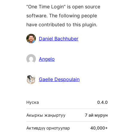
“One Time Login” is open source
software. The following people
have contributed to this plugin.
Мүчөлөрү
Daniel Bachhuber
Angelo
Gaelle Despoulain
Мета
Нуска
0.4.0
Акыркы жаңыртуу
7 ай
мурун
Активдүү орнотуулар
40,000+