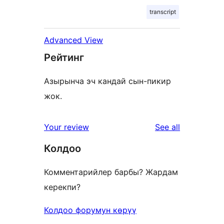
transcript
Advanced View
Рейтинг
Азырынча эч кандай сын-пикир
жок.
reviews
Your review
See all
Колдоо
Комментарийлер барбы? Жардам
керекпи?
Колдоо форумун көрүү