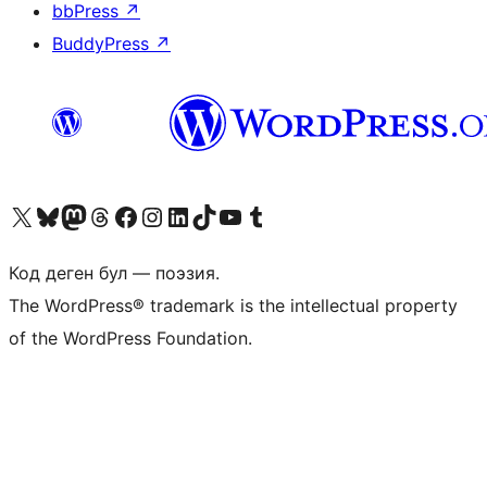
bbPress
↗
BuddyPress
↗
Visit our X (formerly Twitter) account
Visit our Bluesky account
Биздин Mastodon түрмөгүбүзгө баш багыңыз
Visit our Threads account
Биздин Facebook баракчабызга кириңиз
Биздин Instagram баракчабызга баш багыңыз
Биздин LinkedIn баракчабызга баш багыңыз
Visit our TikTok account
Visit our YouTube channel
Visit our Tumblr account
Код деген бул — поэзия.
The WordPress® trademark is the intellectual property
of the WordPress Foundation.