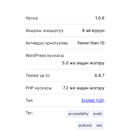
Мета
Нуска
1.0.6
Акыркы жаңыртуу
8 ай
мурун
Активдүү орнотуулар
Fewer than 10
WordPress нускасы
5.0 же андан жогору
Tested up to
6.8.7
PHP нускасы
7.2 же андан жогору
Тил
English (US)
Тег:
accessibility
audio
podcast
seo