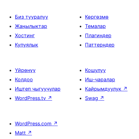
Биз тууралуу
Көргөзмө
Жаңылыктар
Темалар
Хостинг
Плагиндер
Купуялык
Паттерндер
Үйрөнүү
Кошулуу
Колдоо
Иш-чаралар
Иштеп чыгуучулар
Кайрымдуулук
↗
WordPress.tv
↗
Swag
↗
WordPress.com
↗
Matt
↗