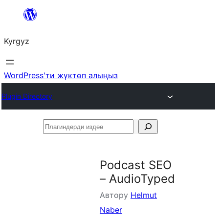
Мазмунга
өтүү
Kyrgyz
WordPress'ти жүктөп алыңыз
Plugin Directory
Плагиндерди
издөө
Podcast SEO
– AudioTyped
Автору
Helmut
Naber