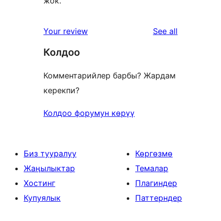
жок.
reviews
Your review
See all
Колдоо
Комментарийлер барбы? Жардам
керекпи?
Колдоо форумун көрүү
Биз тууралуу
Көргөзмө
Жаңылыктар
Темалар
Хостинг
Плагиндер
Купуялык
Паттерндер