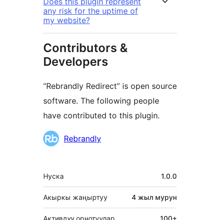
Does this plugin represent
any risk for the uptime of
my website?
Contributors &
Developers
“Rebrandly Redirect” is open source
software. The following people
have contributed to this plugin.
Мүчөлөрү
Rebrandly
Мета
Нуска
1.0.0
Акыркы жаңыртуу
4 жыл
мурун
Активдүү орнотуулар
100+