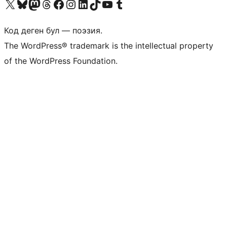
Visit our X (formerly Twitter) account
Visit our Bluesky account
Биздин Mastodon түрмөгүбүзгө баш багыңыз
Visit our Threads account
Биздин Facebook баракчабызга кириңиз
Биздин Instagram баракчабызга баш багыңыз
Биздин LinkedIn баракчабызга баш багыңыз
Visit our TikTok account
Visit our YouTube channel
Visit our Tumblr account
Код деген бул — поэзия.
The WordPress® trademark is the intellectual property
of the WordPress Foundation.