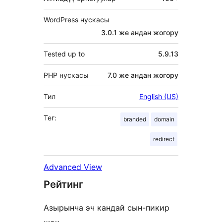
WordPress нускасы
3.0.1 же андан жогору
Tested up to
5.9.13
PHP нускасы
7.0 же андан жогору
Тил
English (US)
Тег:
branded
domain
redirect
Advanced View
Рейтинг
Азырынча эч кандай сын-пикир