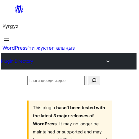
Мазмунга
өтүү
Kyrgyz
WordPress'ти жүктөп алыңыз
Plugin Directory
Плагиндерди
издөө
This plugin
hasn’t been tested with
the latest 3 major releases of
WordPress
. It may no longer be
maintained or supported and may