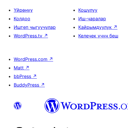
Үйрөнүү
Кошулуу
Колдоо
Иш-чаралар
Иштеп чыгуучулар
Кайрымдуулук
↗
WordPress.tv
↗
Келечек үчүн беш
WordPress.com
↗
Matt
↗
bbPress
↗
BuddyPress
↗