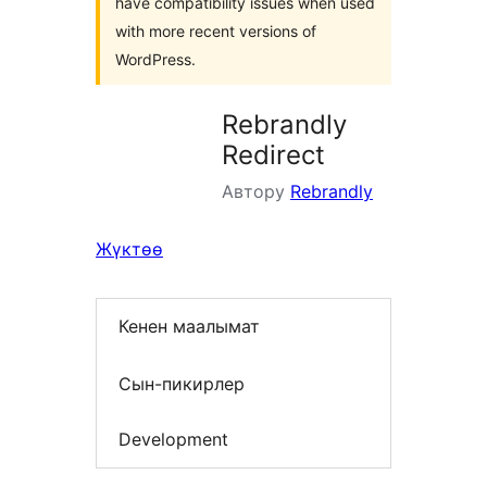
have compatibility issues when used
with more recent versions of
WordPress.
Rebrandly
Redirect
Автору
Rebrandly
Жүктөө
Кенен маалымат
Сын-пикирлер
Development