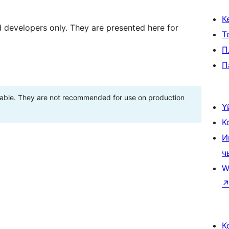
К
d developers only. They are presented here for
Т
П
П
stable. They are not recommended for use on production
Ү
К
И
ч
W
К