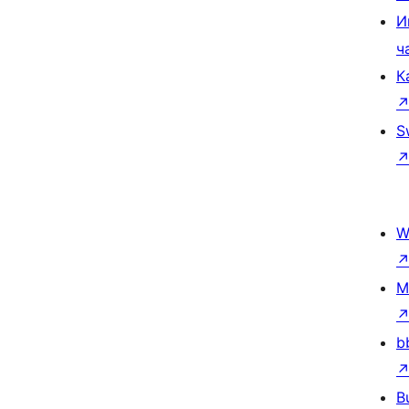
И
ч
К
S
W
M
b
B