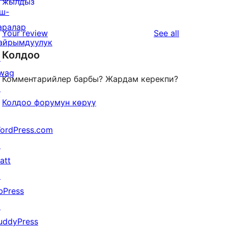
0
жылдыз
ш-
reviews
1-
аралар
star
reviews
Your review
See all
айрымдуулук
reviews
Колдоо
↗
wag
Комментарийлер барбы? Жардам керекпи?
↗
Колдоо форумун көрүү
ordPress.com
↗
att
↗
bPress
↗
uddyPress