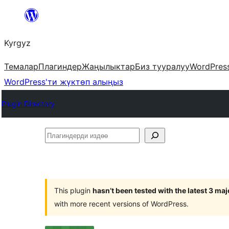
Мазмунга
өтүү
Kyrgyz
Темалар
Плагиндер
Жаңылыктар
Биз тууралуу
WordPres
WordPress'ти жүктөп алыңыз
Plugin Directory
Плагиндерди
издөө
This plugin
hasn’t been tested with the latest 3 ma
with more recent versions of WordPress.