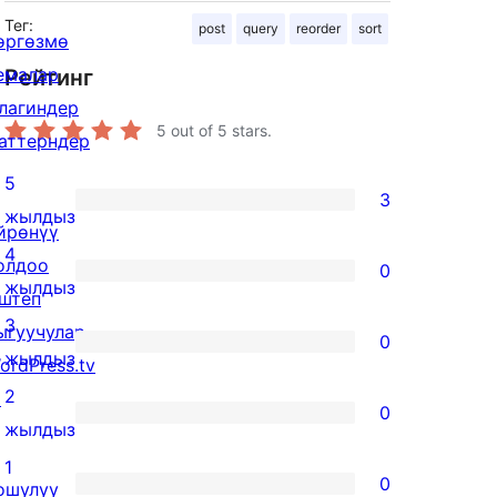
Тег:
post
query
reorder
sort
өргөзмө
емалар
Рейтинг
лагиндер
5
out of 5 stars.
аттерндер
5
3
3
жылдыз
йрөнүү
5-
4
олдоо
0
star
0
жылдыз
штеп
reviews
4-
3
ыгуучулар
0
star
0
жылдыз
ordPress.tv
reviews
3-
2
↗
0
star
0
жылдыз
reviews
2-
1
0
ошулуу
star