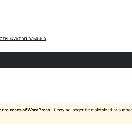
s'ти жүктөп алыңыз
jor releases of WordPress
. It may no longer be maintained or supp