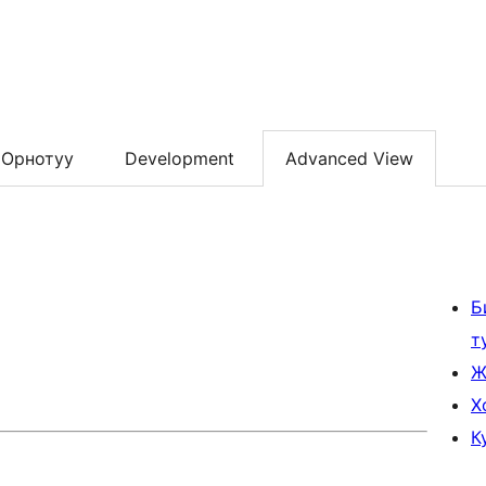
Орнотуу
Development
Advanced View
Б
т
Ж
Х
К