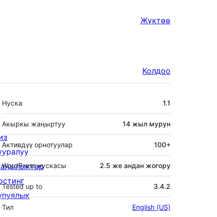
Жүктөө
Колдоо
Мета
Нуска
1.1
Акыркы жаңыртуу
14 жыл
мурун
из
Активдүү орнотуулар
100+
ууралуу
аңылыктар
WordPress нускасы
2.5 же андан жогору
остинг
Tested up to
3.4.2
упуялык
Тил
English (US)