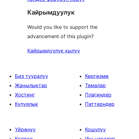
Кайрымдуулук
Would you like to support the
advancement of this plugin?
Кайрымдуулук кылуу
Биз тууралуу
Көргөзмө
Жаңылыктар
Темалар
Хостинг
Плагиндер
Купуялык
Паттерндер
Үйрөнүү
Кошулуу
Колдоо
Иш-чаралар