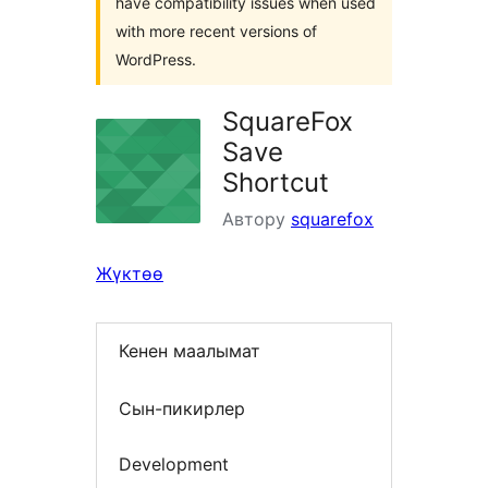
have compatibility issues when used
with more recent versions of
WordPress.
SquareFox
Save
Shortcut
Автору
squarefox
Жүктөө
Кенен маалымат
Сын-пикирлер
Development