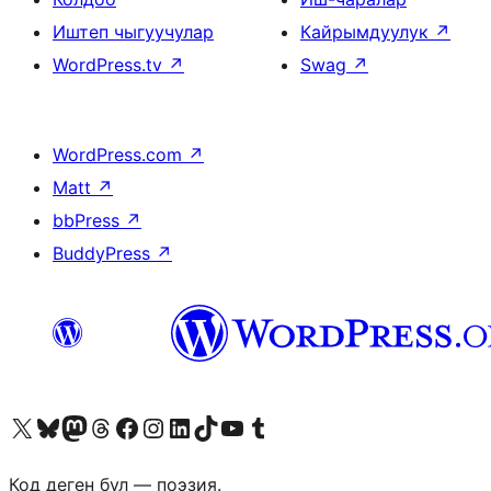
Иштеп чыгуучулар
Кайрымдуулук
↗
WordPress.tv
↗
Swag
↗
WordPress.com
↗
Matt
↗
bbPress
↗
BuddyPress
↗
Visit our X (formerly Twitter) account
Visit our Bluesky account
Биздин Mastodon түрмөгүбүзгө баш багыңыз
Visit our Threads account
Биздин Facebook баракчабызга кириңиз
Биздин Instagram баракчабызга баш багыңыз
Биздин LinkedIn баракчабызга баш багыңыз
Visit our TikTok account
Visit our YouTube channel
Visit our Tumblr account
Код деген бул — поэзия.