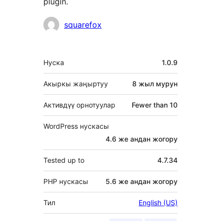
plugin.
Мүчөлөрү
squarefox
Мета
Нуска
1.0.9
Акыркы жаңыртуу
8 жыл
мурун
Активдүү орнотуулар
Fewer than 10
WordPress нускасы
4.6 же андан жогору
Tested up to
4.7.34
PHP нускасы
5.6 же андан жогору
Тил
English (US)