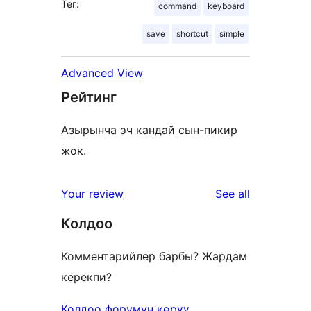
Тег:
command
keyboard
save
shortcut
simple
Advanced View
Рейтинг
Азырынча эч кандай сын-пикир
жок.
reviews
Your review
See all
Колдоо
Комментарийлер барбы? Жардам
керекпи?
Колдоо форумун көрүү