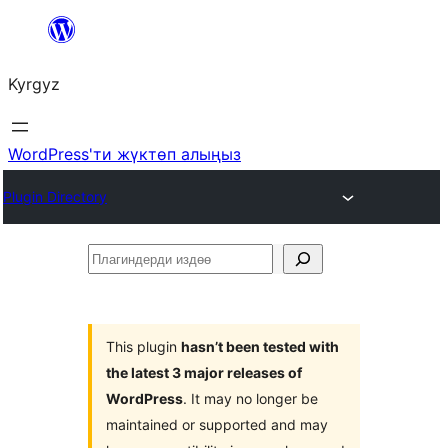
Мазмунга
өтүү
Kyrgyz
WordPress'ти жүктөп алыңыз
Plugin Directory
Плагиндерди
издөө
This plugin
hasn’t been tested with
the latest 3 major releases of
WordPress
. It may no longer be
maintained or supported and may