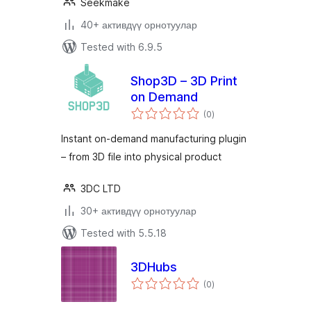
Seekmake
40+ активдүү орнотуулар
Tested with 6.9.5
Shop3D – 3D Print
on Demand
total
(0
)
ratings
Instant on-demand manufacturing plugin
– from 3D file into physical product
3DC LTD
30+ активдүү орнотуулар
Tested with 5.5.18
3DHubs
total
(0
)
ratings