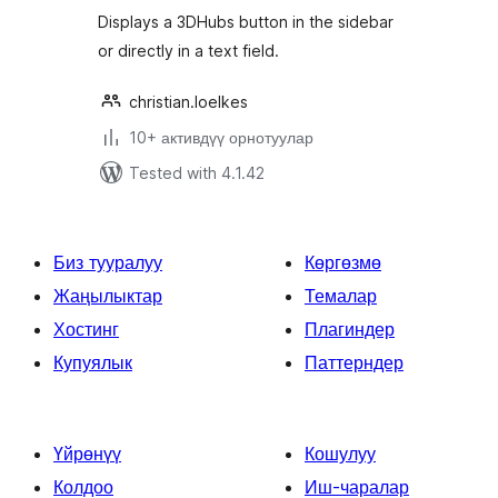
Displays a 3DHubs button in the sidebar
or directly in a text field.
christian.loelkes
10+ активдүү орнотуулар
Tested with 4.1.42
Биз тууралуу
Көргөзмө
Жаңылыктар
Темалар
Хостинг
Плагиндер
Купуялык
Паттерндер
Үйрөнүү
Кошулуу
Колдоо
Иш-чаралар