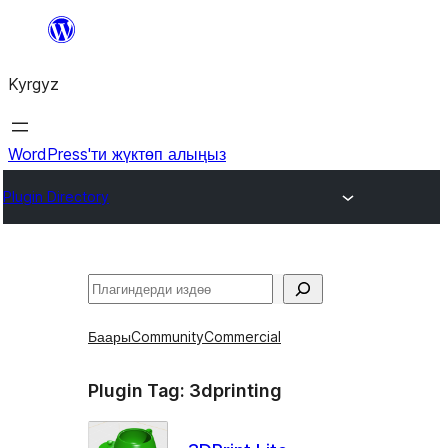
Мазмунга
өтүү
Kyrgyz
WordPress'ти жүктөп алыңыз
Plugin Directory
Издөө
Баары
Community
Commercial
Plugin Tag:
3dprinting