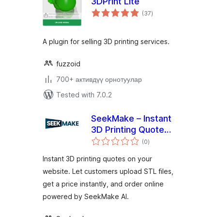
3DPrint Lite
total
(37
)
ratings
A plugin for selling 3D printing services.
fuzzoid
700+ активдүү орнотуулар
Tested with 7.0.2
SeekMake – Instant
3D Printing Quote
total
Plugin on your
(0
)
ratings
Website
Instant 3D printing quotes on your
website. Let customers upload STL files,
get a price instantly, and order online
powered by SeekMake AI.