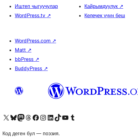
Иштеп чыгуучулар
Кайрымдуулук
↗
WordPress.tv
↗
Келечек үчүн беш
WordPress.com
↗
Matt
↗
bbPress
↗
BuddyPress
↗
Visit our X (formerly Twitter) account
Visit our Bluesky account
Биздин Mastodon түрмөгүбүзгө баш багыңыз
Visit our Threads account
Биздин Facebook баракчабызга кириңиз
Биздин Instagram баракчабызга баш багыңыз
Биздин LinkedIn баракчабызга баш багыңыз
Visit our TikTok account
Visit our YouTube channel
Visit our Tumblr account
Код деген бул — поэзия.