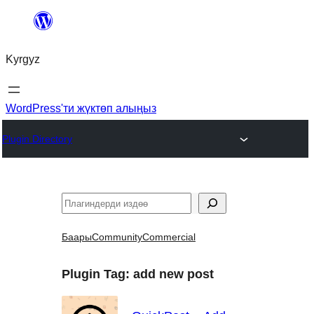
Мазмунга
өтүү
Kyrgyz
WordPress'ти жүктөп алыңыз
Plugin Directory
Издөө
Баары
Community
Commercial
Plugin Tag:
add new post