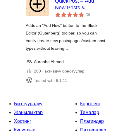
QuickPost – Add
New Posts &
total
Duplicate from the
(5
)
ratings
Block Editor
Adds an "Add New" button to the Block
Editor (Gutenberg) toolbar, so you can
easily create new posts/pages/custom post
types without leaving …
Aurooba Ahmed
200+ активдүү орнотуулар
Tested with 6.1.11
Биз тууралуу
Көргөзмө
Жаңылыктар
Темалар
Хостинг
Плагиндер
Купуялык
Паттерндер