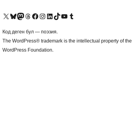
Visit our X (formerly Twitter) account
Visit our Bluesky account
Биздин Mastodon түрмөгүбүзгө баш багыңыз
Visit our Threads account
Биздин Facebook баракчабызга кириңиз
Биздин Instagram баракчабызга баш багыңыз
Биздин LinkedIn баракчабызга баш багыңыз
Visit our TikTok account
Visit our YouTube channel
Visit our Tumblr account
Код деген бул — поэзия.
The WordPress® trademark is the intellectual property of the
WordPress Foundation.