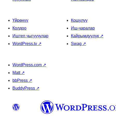
Үйрөнүү
Кошулуу
Колдоо
Иш-чаралар
Иштеп чыгуучулар
Кайрымдуулук
↗
WordPress.tv
↗
Swag
↗
WordPress.com
↗
Matt
↗
bbPress
↗
BuddyPress
↗