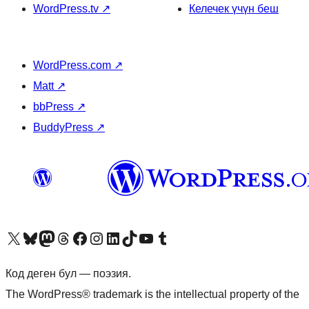
WordPress.tv
↗
Келечек үчүн беш
WordPress.com
↗
Matt
↗
bbPress
↗
BuddyPress
↗
Visit our X (formerly Twitter) account
Visit our Bluesky account
Биздин Mastodon түрмөгүбүзгө баш багыңыз
Visit our Threads account
Биздин Facebook баракчабызга кириңиз
Биздин Instagram баракчабызга баш багыңыз
Биздин LinkedIn баракчабызга баш багыңыз
Visit our TikTok account
Visit our YouTube channel
Visit our Tumblr account
Код деген бул — поэзия.
The WordPress® trademark is the intellectual property of the