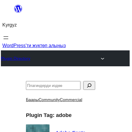
Мазмунга
өтүү
Kyrgyz
WordPress'ти жүктөп алыңыз
Plugin Directory
Издөө
Баары
Community
Commercial
Plugin Tag:
adobe