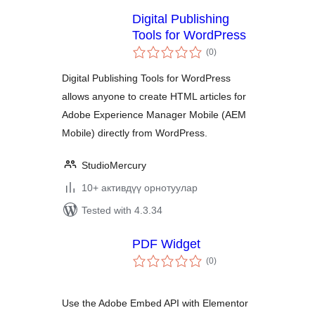
Digital Publishing
Tools for WordPress
total
(0
)
ratings
Digital Publishing Tools for WordPress
allows anyone to create HTML articles for
Adobe Experience Manager Mobile (AEM
Mobile) directly from WordPress.
StudioMercury
10+ активдүү орнотуулар
Tested with 4.3.34
PDF Widget
total
(0
)
ratings
Use the Adobe Embed API with Elementor