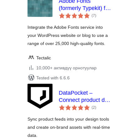
Adobe Fonts
(formerly Typekit) for
total
WordPress
(7
)
ratings
Integrate the Adobe Fonts service into
your WordPress website or blog to use a
range of over 25,000 high-quality fonts.
Tectalic
10,000+ активдүү орнотуулар
Tested with 6.6.6
DataPocket –
Connect product data
total
with your design
(2
)
ratings
tools
Sync product feeds into your design tools
and create on-brand assets with real-time
data.