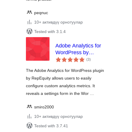
peqnuc
10+ активдүү орнотуулар
Tested with 3.1.4
Adobe Analytics for
WordPress by
total
RepEquity
(3
)
ratings
The Adobe Analytics for WordPress plugin
by RepEquity allows users to easily
configure custom analytics metrics. It
reveals a settings form in the Wor …
smiro2000
10+ активдүү орнотуулар
Tested with 3.7.41