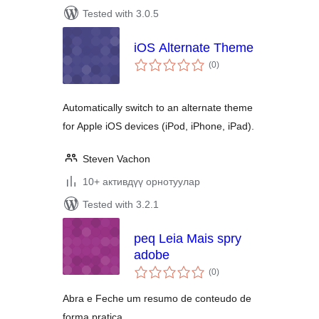
Tested with 3.0.5
iOS Alternate Theme
total
(0
)
ratings
Automatically switch to an alternate theme
for Apple iOS devices (iPod, iPhone, iPad).
Steven Vachon
10+ активдүү орнотуулар
Tested with 3.2.1
peq Leia Mais spry
adobe
total
(0
)
ratings
Abra e Feche um resumo de conteudo de
forma pratica.