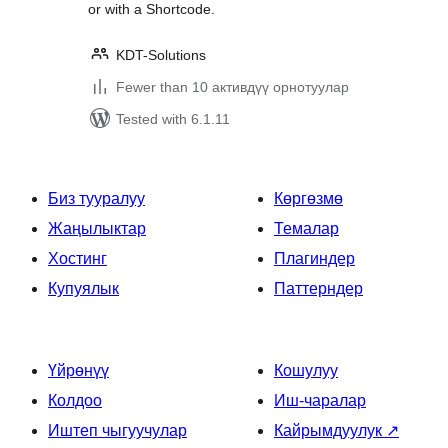
or with a Shortcode.
KDT-Solutions
Fewer than 10 активдүү орнотуулар
Tested with 6.1.11
Биз тууралуу
Көргөзмө
Жаңылыктар
Темалар
Хостинг
Плагиндер
Купуялык
Паттерндер
Үйрөнүү
Кошулуу
Колдоо
Иш-чаралар
Иштеп чыгуучулар
Кайрымдуулук
↗