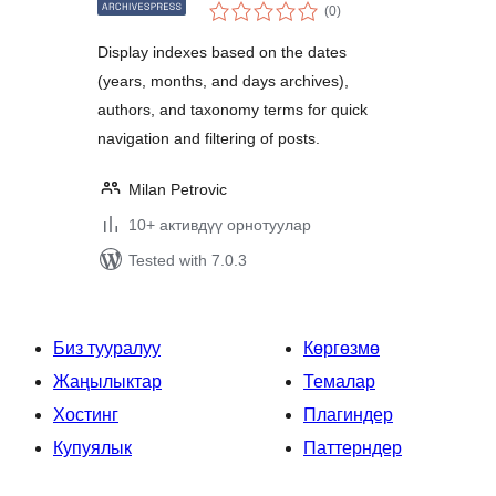
total
WordPress
(0
)
ratings
Display indexes based on the dates
(years, months, and days archives),
authors, and taxonomy terms for quick
navigation and filtering of posts.
Milan Petrovic
10+ активдүү орнотуулар
Tested with 7.0.3
Биз тууралуу
Көргөзмө
Жаңылыктар
Темалар
Хостинг
Плагиндер
Купуялык
Паттерндер