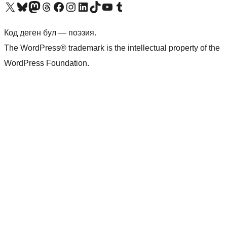
Visit our X (formerly Twitter) account
Visit our Bluesky account
Биздин Mastodon түрмөгүбүзгө баш багыңыз
Visit our Threads account
Биздин Facebook баракчабызга кириңиз
Биздин Instagram баракчабызга баш багыңыз
Биздин LinkedIn баракчабызга баш багыңыз
Visit our TikTok account
Visit our YouTube channel
Visit our Tumblr account
Код деген бул — поэзия.
The WordPress® trademark is the intellectual property of the
WordPress Foundation.