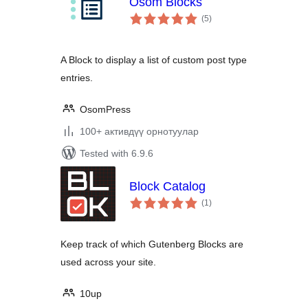
Osom Blocks
total
(5
)
ratings
A Block to display a list of custom post type
entries.
OsomPress
100+ активдүү орнотуулар
Tested with 6.9.6
Block Catalog
total
(1
)
ratings
Keep track of which Gutenberg Blocks are
used across your site.
10up