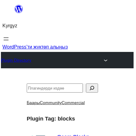
Мазмунга
өтүү
Kyrgyz
WordPress'ти жүктөп алыңыз
Plugin Directory
Издөө
Баары
Community
Commercial
Plugin Tag:
blocks