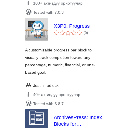
100+ активдүү орнотуулар
Tested with 7.0.3
X3P0: Progress
total
(0
)
ratings
A customizable progress bar block to
visually track completion toward any
percentage, numeric, financial, or unit-
based goal.
Justin Tadlock
40+ активдүү орнотуулар
Tested with 6.8.7
ArchivesPress: Index
Blocks for