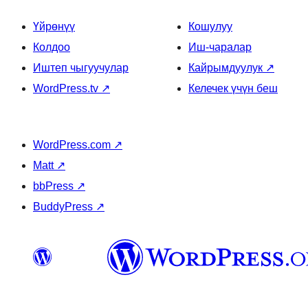
Үйрөнүү
Кошулуу
Колдоо
Иш-чаралар
Иштеп чыгуучулар
Кайрымдуулук
↗
WordPress.tv
↗
Келечек үчүн беш
WordPress.com
↗
Matt
↗
bbPress
↗
BuddyPress
↗