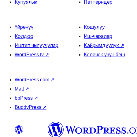
Купуялык
Паттерндер
Үйрөнүү
Кошулуу
Колдоо
Иш-чаралар
Иштеп чыгуучулар
Кайрымдуулук
↗
WordPress.tv
↗
Келечек үчүн беш
WordPress.com
↗
Matt
↗
bbPress
↗
BuddyPress
↗