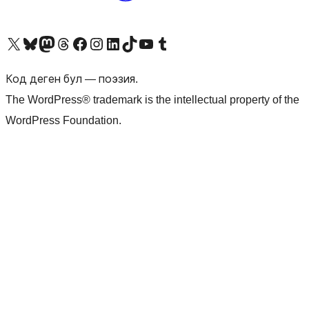
Visit our X (formerly Twitter) account
Visit our Bluesky account
Биздин Mastodon түрмөгүбүзгө баш багыңыз
Visit our Threads account
Биздин Facebook баракчабызга кириңиз
Биздин Instagram баракчабызга баш багыңыз
Биздин LinkedIn баракчабызга баш багыңыз
Visit our TikTok account
Visit our YouTube channel
Visit our Tumblr account
Код деген бул — поэзия.
The WordPress® trademark is the intellectual property of the
WordPress Foundation.