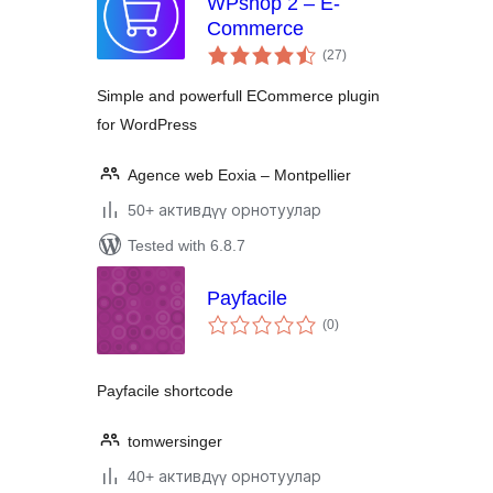
WPshop 2 – E-
Commerce
total
(27
)
ratings
Simple and powerfull ECommerce plugin
for WordPress
Agence web Eoxia – Montpellier
50+ активдүү орнотуулар
Tested with 6.8.7
Payfacile
total
(0
)
ratings
Payfacile shortcode
tomwersinger
40+ активдүү орнотуулар