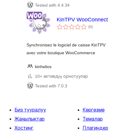
Tested with 4.4.34
KinTPV WooConnect
total
(0
)
ratings
Synchronisez le logiciel de caisse KinTPV
avec votre boutique WooCommerce
kinhelios
10+ активдүү орнотуулар
Tested with 7.0.3
Биз тууралуу
Көргөзмө
Жаңылыктар
Темалар
Хостинг
Плагиндер