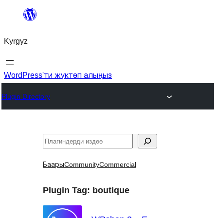
Мазмунга
өтүү
Kyrgyz
WordPress'ти жүктөп алыңыз
Plugin Directory
Издөө
Баары
Community
Commercial
Plugin Tag:
boutique