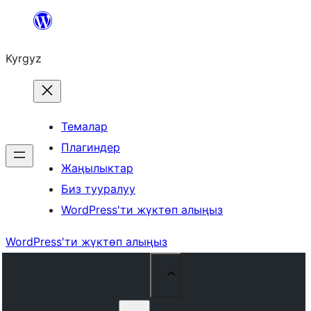
Мазмунга
өтүү
Kyrgyz
Темалар
Плагиндер
Жаңылыктар
Биз тууралуу
WordPress'ти жүктөп алыңыз
WordPress'ти жүктөп алыңыз