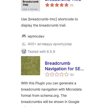
total
(1
)
ratings
Use [breadcrumb-tmc] shortcode to
display the breadcrumb trail.
wptmcdev
400+ активдүү орнотуулар
Tested with 6.5.9
Breadcrumb
Navigation for SEO
total
with Microdata
(0
)
ratings
With this Plugin you can generate a
breadcrumb navigation with Microdata
format from schema.org. The
breadcrumbs will be shown in Google