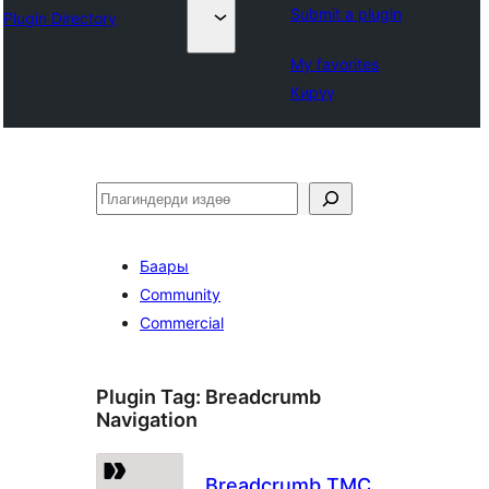
Submit a plugin
Plugin Directory
My favorites
Кирүү
Издөө
Баары
Community
Commercial
Plugin Tag:
Breadcrumb
Navigation
Breadcrumb TMC