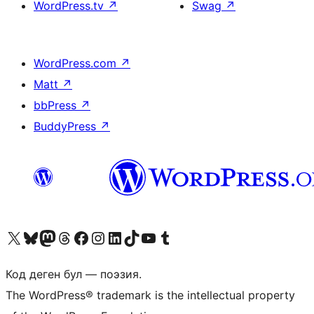
WordPress.tv
↗
Swag
↗
WordPress.com
↗
Matt
↗
bbPress
↗
BuddyPress
↗
Visit our X (formerly Twitter) account
Visit our Bluesky account
Биздин Mastodon түрмөгүбүзгө баш багыңыз
Visit our Threads account
Биздин Facebook баракчабызга кириңиз
Биздин Instagram баракчабызга баш багыңыз
Биздин LinkedIn баракчабызга баш багыңыз
Visit our TikTok account
Visit our YouTube channel
Visit our Tumblr account
Код деген бул — поэзия.
The WordPress® trademark is the intellectual property