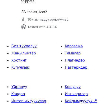
snippets.
tobias_.MerZ
10+ активдүү орнотуулар
Tested with 4.4.34
Биз тууралуу
Көргөзмө
Жаңылыктар
Темалар
Хостинг
Плагиндер
Купуялык
Паттерндер
Үйрөнүү
Кошулуу
Колдоо
Иш-чаралар
Иштеп чыгуучулар
Кайрымдуулук
↗