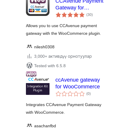
CCAvenue Payment
Gateway for
total
WooCommerce
(30
)
ratings
Allows you to use CCAvenue payment
gateway with the WooCommerce plugin.
nilesh0308
3,000+ активдүү орнотуулар
Tested with 6.5.8
ccAvenue gateway
for WooCommerce
total
(0
)
ratings
Integrates CCAvenue Payment Gateway
with WooCommerce.
asachanfbd