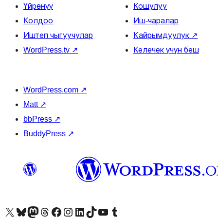
Үйрөнүү
Кошулуу
Колдоо
Иш-чаралар
Иштеп чыгуучулар
Кайрымдуулук
↗
WordPress.tv
↗
Келечек үчүн беш
WordPress.com
↗
Matt
↗
bbPress
↗
BuddyPress
↗
Visit our X (formerly Twitter) account
Visit our Bluesky account
Биздин Mastodon түрмөгүбүзгө баш багыңыз
Visit our Threads account
Биздин Facebook баракчабызга кириңиз
Биздин Instagram баракчабызга баш багыңыз
Биздин LinkedIn баракчабызга баш багыңыз
Visit our TikTok account
Visit our YouTube channel
Visit our Tumblr account