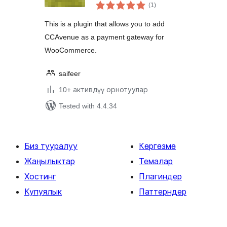
total
Kit for
(1
)
ratings
WooCommerce
This is a plugin that allows you to add
CCAvenue as a payment gateway for
WooCommerce.
saifeer
10+ активдүү орнотуулар
Tested with 4.4.34
Биз тууралуу
Көргөзмө
Жаңылыктар
Темалар
Хостинг
Плагиндер
Купуялык
Паттерндер