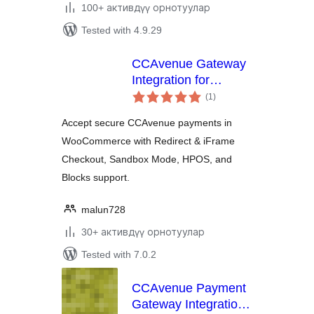
100+ активдүү орнотуулар
Tested with 4.9.29
CCAvenue Gateway
Integration for
total
WooCommerce
(1
)
ratings
Accept secure CCAvenue payments in
WooCommerce with Redirect & iFrame
Checkout, Sandbox Mode, HPOS, and
Blocks support.
malun728
30+ активдүү орнотуулар
Tested with 7.0.2
CCAvenue Payment
Gateway Integration