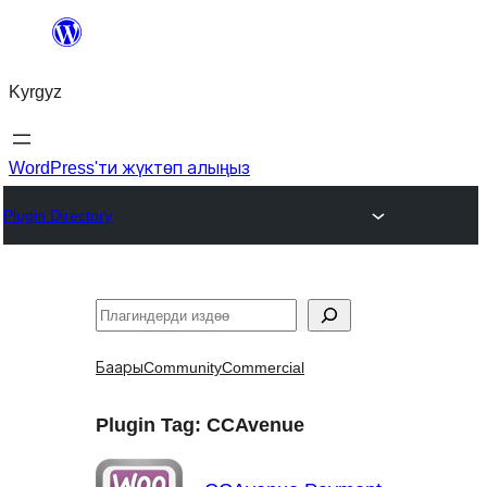
Мазмунга
өтүү
Kyrgyz
WordPress'ти жүктөп алыңыз
Plugin Directory
Издөө
Баары
Community
Commercial
Plugin Tag:
CCAvenue