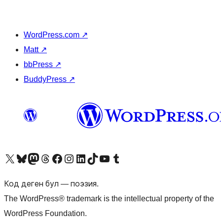
WordPress.com
↗
Matt
↗
bbPress
↗
BuddyPress
↗
Visit our X (formerly Twitter) account
Visit our Bluesky account
Биздин Mastodon түрмөгүбүзгө баш багыңыз
Visit our Threads account
Биздин Facebook баракчабызга кириңиз
Биздин Instagram баракчабызга баш багыңыз
Биздин LinkedIn баракчабызга баш багыңыз
Visit our TikTok account
Visit our YouTube channel
Visit our Tumblr account
Код деген бул — поэзия.
The WordPress® trademark is the intellectual property of the
WordPress Foundation.