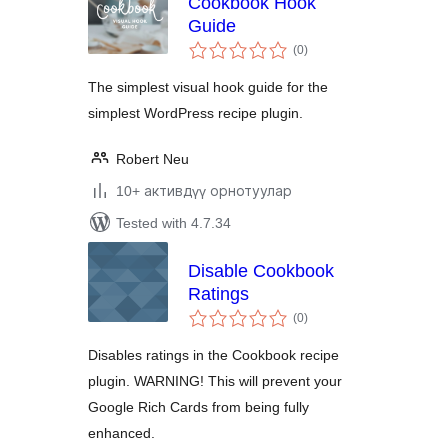
Cookbook Hook
Guide
total
(0
)
ratings
The simplest visual hook guide for the
simplest WordPress recipe plugin.
Robert Neu
10+ активдүү орнотуулар
Tested with 4.7.34
Disable Cookbook
Ratings
total
(0
)
ratings
Disables ratings in the Cookbook recipe
plugin. WARNING! This will prevent your
Google Rich Cards from being fully
enhanced.