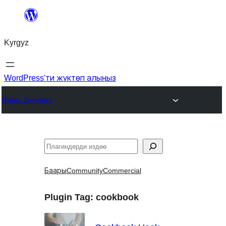
Мазмунга
өтүү
Kyrgyz
WordPress'ти жүктөп алыңыз
Plugin Directory
Издөө
Баары
Community
Commercial
Plugin Tag:
cookbook