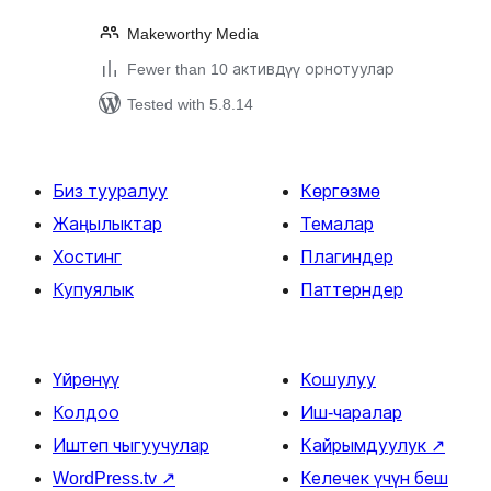
Makeworthy Media
Fewer than 10 активдүү орнотуулар
Tested with 5.8.14
Биз тууралуу
Көргөзмө
Жаңылыктар
Темалар
Хостинг
Плагиндер
Купуялык
Паттерндер
Үйрөнүү
Кошулуу
Колдоо
Иш-чаралар
Иштеп чыгуучулар
Кайрымдуулук
↗
WordPress.tv
↗
Келечек үчүн беш