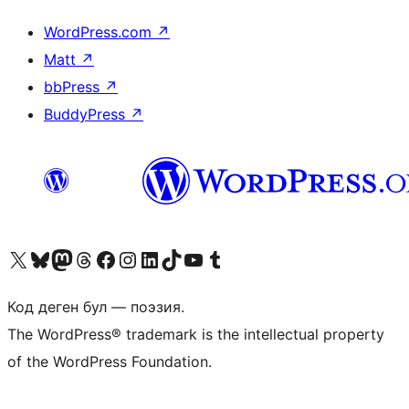
WordPress.com
↗
Matt
↗
bbPress
↗
BuddyPress
↗
Visit our X (formerly Twitter) account
Visit our Bluesky account
Биздин Mastodon түрмөгүбүзгө баш багыңыз
Visit our Threads account
Биздин Facebook баракчабызга кириңиз
Биздин Instagram баракчабызга баш багыңыз
Биздин LinkedIn баракчабызга баш багыңыз
Visit our TikTok account
Visit our YouTube channel
Visit our Tumblr account
Код деген бул — поэзия.
The WordPress® trademark is the intellectual property
of the WordPress Foundation.