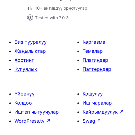
10+ активдүү орнотуулар
Tested with 7.0.3
Биз тууралуу
Көргөзмө
Жаңылыктар
Темалар
Хостинг
Плагиндер
Купуялык
Паттерндер
Үйрөнүү
Кошулуу
Колдоо
Иш-чаралар
Иштеп чыгуучулар
Кайрымдуулук
↗
WordPress.tv
↗
Swag
↗