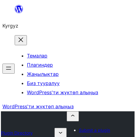
Мазмунга
өтүү
Kyrgyz
Темалар
Плагиндер
Жаңылыктар
Биз тууралуу
WordPress'ти жүктөп алыңыз
WordPress'ти жүктөп алыңыз
Submit a plugin
Plugin Directory