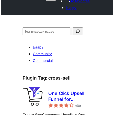
My favorites
Кирүү
Издөө
Баары
Community
Commercial
Plugin Tag:
cross-sell
One Click Upsell
Funnel for
total
Woocommerce
(98
)
ratings
Create WooCommerce Upsells in One