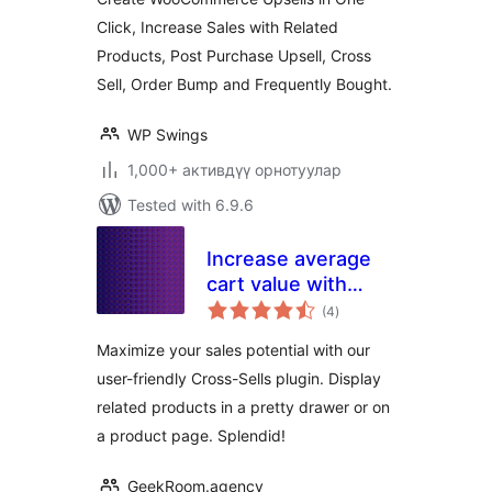
Click, Increase Sales with Related
Products, Post Purchase Upsell, Cross
Sell, Order Bump and Frequently Bought.
WP Swings
1,000+ активдүү орнотуулар
Tested with 6.9.6
Increase average
cart value with
total
Cross-Sell –
(4
)
ratings
Splendid Sales
Maximize your sales potential with our
Booster for
user-friendly Cross-Sells plugin. Display
WooCommerce
related products in a pretty drawer or on
a product page. Splendid!
GeekRoom.agency