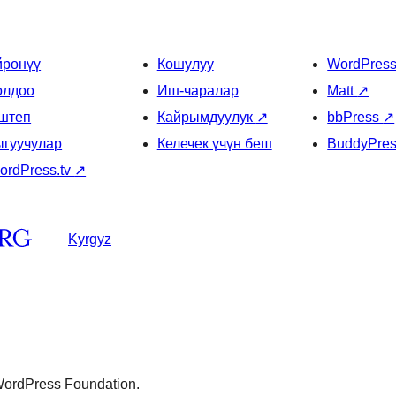
йрөнүү
Кошулуу
WordPres
олдоо
Иш-чаралар
Matt
↗
штеп
Кайрымдуулук
↗
bbPress
↗
ыгуучулар
Келечек үчүн беш
BuddyPre
ordPress.tv
↗
Kyrgyz
 WordPress Foundation.