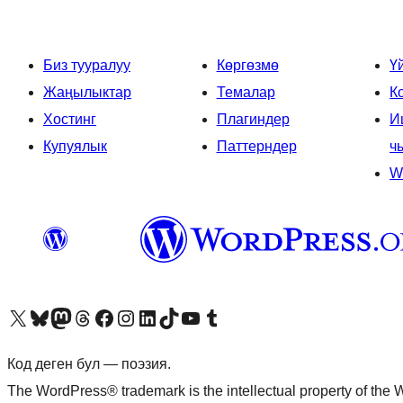
Биз тууралуу
Көргөзмө
Ү
Жаңылыктар
Темалар
К
Хостинг
Плагиндер
И
Купуялык
Паттерндер
ч
W
Visit our X (formerly Twitter) account
Visit our Bluesky account
Биздин Mastodon түрмөгүбүзгө баш багыңыз
Visit our Threads account
Биздин Facebook баракчабызга кириңиз
Биздин Instagram баракчабызга баш багыңыз
Биздин LinkedIn баракчабызга баш багыңыз
Visit our TikTok account
Visit our YouTube channel
Visit our Tumblr account
Код деген бул — поэзия.
The WordPress® trademark is the intellectual property of the