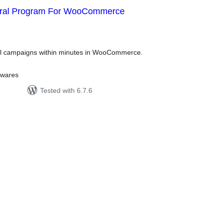
rral Program For WooCommerce
tal
tings
al campaigns within minutes in WooCommerce.
twares
Tested with 6.7.6