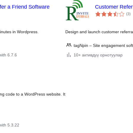
er a Friend Software
Customer Refe
to
(3
)
ra
inutes in Wordpress.
Design and launch customer referr
tagNpin – Site engagement sof
with 6.7.6
10+ активдүү орнотуулар
cking code to a WordPress website. It
with 5.3.22