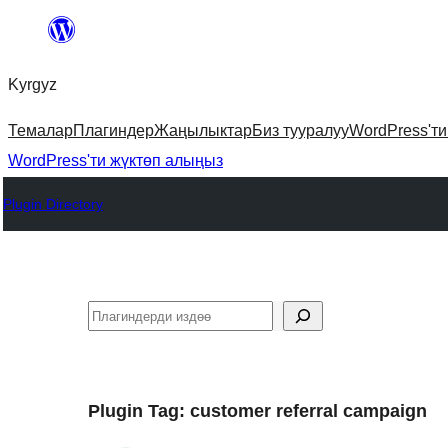
Мазмунга
өтүү
Kyrgyz
Темалар
Плагиндер
Жаңылыктар
Биз тууралуу
WordPress'т
WordPress'ти жүктөп алыңыз
Plugin Directory
Издөө
Plugin Tag:
customer referral campaign