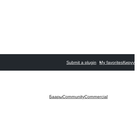
Submit a plugin
My favorites
Кирүү
Баары
Community
Commercial