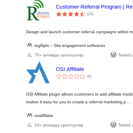
Customer Referral Program | Ref
total
(24
)
ratings
Design and launch customer referral campaigns within m
tagNpin – Site engagement softwares
70+ активдүү орнотуулар
Tested 
OSI Affiliate
total
(0
)
ratings
OSI Affiliate plugin allows customers to add affiliate tra
makes it easy for you to create a referral marketing p …
osiaffiliate
10+ активдүү орнотуулар
Tested 