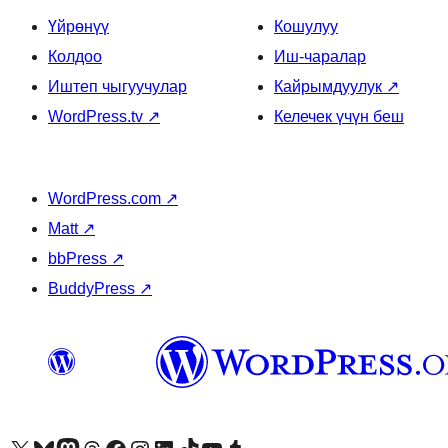
Үйрөнүү
Кошулуу
Колдоо
Иш-чаралар
Иштеп чыгуучулар
Кайрымдуулук
↗
WordPress.tv
↗
Келечек үчүн беш
WordPress.com
↗
Matt
↗
bbPress
↗
BuddyPress
↗