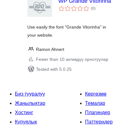
WP Grande Vitorinha
total
(0
)
ratings
Use easily the font "Grande Vitorinha" in
your website.
Ramon Ahnert
Fewer than 10 активдүү орнотуулар
Tested with 5.0.25
Биз тууралуу
Көргөзмө
Жаңылыктар
Темалар
Хостинг
Плагиндер
Купуялык
Паттерндер