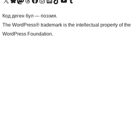
Visit our X (formerly Twitter) account
Visit our Bluesky account
Биздин Mastodon түрмөгүбүзгө баш багыңыз
Visit our Threads account
Биздин Facebook баракчабызга кириңиз
Биздин Instagram баракчабызга баш багыңыз
Биздин LinkedIn баракчабызга баш багыңыз
Visit our TikTok account
Visit our YouTube channel
Visit our Tumblr account
Код деген бул — поэзия.
The WordPress® trademark is the intellectual property of the
WordPress Foundation.