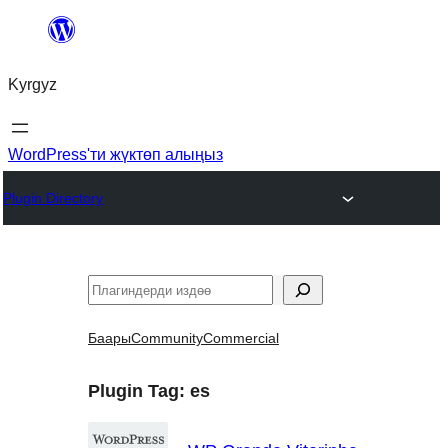
Мазмунга
өтүү
Kyrgyz
WordPress'ти жүктөп алыңыз
Plugin Directory
Издөө
Баары
Community
Commercial
Plugin Tag:
es