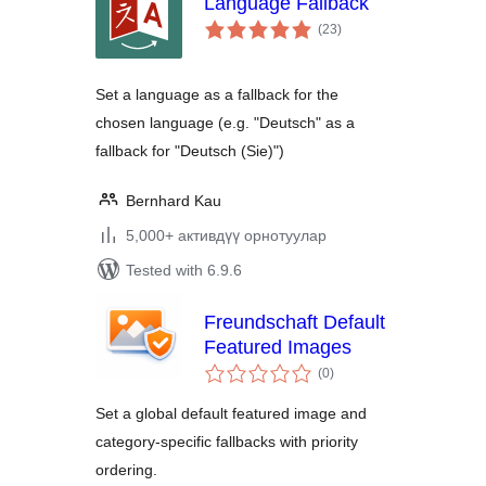
Language Fallback
total
(23
)
ratings
Set a language as a fallback for the
chosen language (e.g. "Deutsch" as a
fallback for "Deutsch (Sie)")
Bernhard Kau
5,000+ активдүү орнотуулар
Tested with 6.9.6
Freundschaft Default
Featured Images
total
(0
)
ratings
Set a global default featured image and
category-specific fallbacks with priority
ordering.