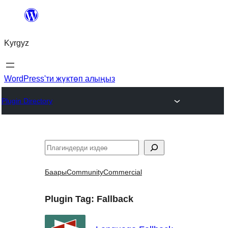
Мазмунга
өтүү
Kyrgyz
WordPress'ти жүктөп алыңыз
Plugin Directory
Издөө
Баары
Community
Commercial
Plugin Tag:
Fallback