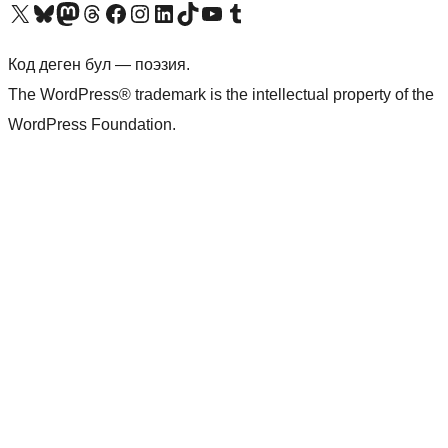
Visit our X (formerly Twitter) account
Visit our Bluesky account
Биздин Mastodon түрмөгүбүзгө баш багыңыз
Visit our Threads account
Биздин Facebook баракчабызга кириңиз
Биздин Instagram баракчабызга баш багыңыз
Биздин LinkedIn баракчабызга баш багыңыз
Visit our TikTok account
Visit our YouTube channel
Visit our Tumblr account
Код деген бул — поэзия.
The WordPress® trademark is the intellectual property of the
WordPress Foundation.