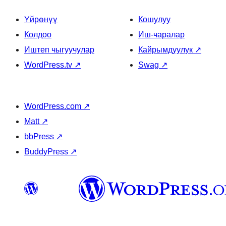
Үйрөнүү
Кошулуу
Колдоо
Иш-чаралар
Иштеп чыгуучулар
Кайрымдуулук
↗
WordPress.tv
↗
Swag
↗
WordPress.com
↗
Matt
↗
bbPress
↗
BuddyPress
↗