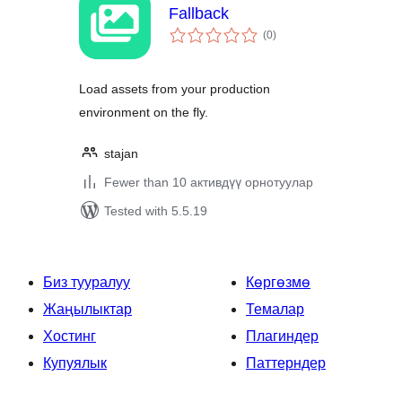
Fallback
total
(0
)
ratings
Load assets from your production
environment on the fly.
stajan
Fewer than 10 активдүү орнотуулар
Tested with 5.5.19
Биз тууралуу
Көргөзмө
Жаңылыктар
Темалар
Хостинг
Плагиндер
Купуялык
Паттерндер