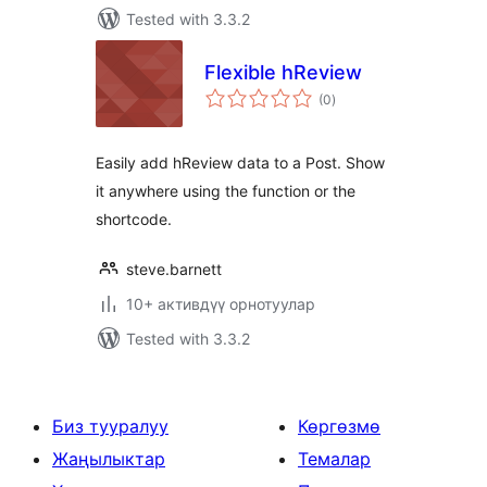
Tested with 3.3.2
Flexible hReview
total
(0
)
ratings
Easily add hReview data to a Post. Show
it anywhere using the function or the
shortcode.
steve.barnett
10+ активдүү орнотуулар
Tested with 3.3.2
Биз тууралуу
Көргөзмө
Жаңылыктар
Темалар