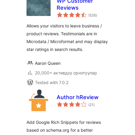
WP Customer
Reviews
total
(526
)
ratings
Allows your visitors to leave business /
product reviews. Testimonials are in
Microdata / Microformat and may display
star ratings in search results.
Aaron Queen
20,000+ активдүү орнотуулар
Tested with 7.0.2
Author hReview
total
(21
)
ratings
Add Google Rich Snippets for reviews
based on schema.org for a better