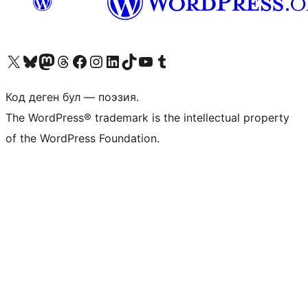
Visit our X (formerly Twitter) account
Visit our Bluesky account
Биздин Mastodon түрмөгүбүзгө баш багыңыз
Visit our Threads account
Биздин Facebook баракчабызга кириңиз
Биздин Instagram баракчабызга баш багыңыз
Биздин LinkedIn баракчабызга баш багыңыз
Visit our TikTok account
Visit our YouTube channel
Visit our Tumblr account
Код деген бул — поэзия.
The WordPress® trademark is the intellectual property
of the WordPress Foundation.