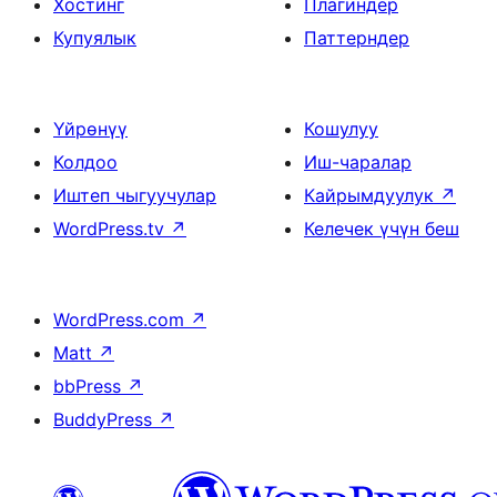
Хостинг
Плагиндер
Купуялык
Паттерндер
Үйрөнүү
Кошулуу
Колдоо
Иш-чаралар
Иштеп чыгуучулар
Кайрымдуулук
↗
WordPress.tv
↗
Келечек үчүн беш
WordPress.com
↗
Matt
↗
bbPress
↗
BuddyPress
↗