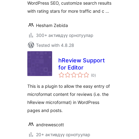
WordPress SEO, customize search results
with rating stars for more traffic and c …
Hesham Zebida
300+ активдүү орнотуулар
Tested with 4.8.28
hReview Support
for Editor
total
(0
)
ratings
This is a plugin to allow the easy entry of
microformat content for reviews (i.e. the
hReview microformat) in WordPress
pages and posts.
andrewescott
20+ активдүү орнотуулар