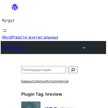
Мазмунга
өтүү
Kyrgyz
WordPress'ти жүктөп алыңыз
Plugin Directory
Издөө
Баары
Community
Commercial
Plugin Tag:
hreview