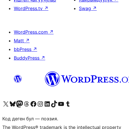
WordPress.tv
↗
Swag
↗
WordPress.com
↗
Matt
↗
bbPress
↗
BuddyPress
↗
Visit our X (formerly Twitter) account
Visit our Bluesky account
Биздин Mastodon түрмөгүбүзгө баш багыңыз
Visit our Threads account
Биздин Facebook баракчабызга кириңиз
Биздин Instagram баракчабызга баш багыңыз
Биздин LinkedIn баракчабызга баш багыңыз
Visit our TikTok account
Visit our YouTube channel
Visit our Tumblr account
Код деген бул — поэзия.
The WordPress® trademark is the intellectual property