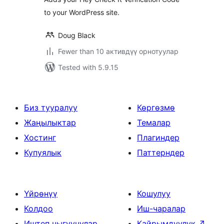
to your WordPress site.
Doug Black
Fewer than 10 активдүү орнотуулар
Tested with 5.9.15
Биз тууралуу
Көргөзмө
Жаңылыктар
Темалар
Хостинг
Плагиндер
Купуялык
Паттерндер
Үйрөнүү
Кошулуу
Колдоо
Иш-чаралар
Иштеп чыгуучулар
Кайрымдуулук
↗