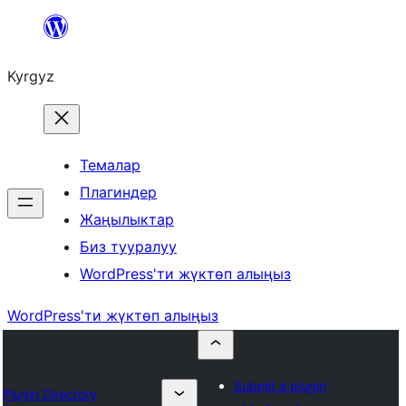
Мазмунга
өтүү
Kyrgyz
Темалар
Плагиндер
Жаңылыктар
Биз тууралуу
WordPress'ти жүктөп алыңыз
WordPress'ти жүктөп алыңыз
Submit a plugin
Plugin Directory