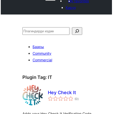
My favorites
Кирүү
Издөө
Баары
Community
Commercial
Plugin Tag:
IT
Hey Check It
total
(0
)
ratings
Adds your Hey Check It Verification Code