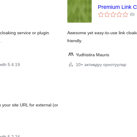
Premium Link Cl
to
(0
)
ra
 cloaking service or plugin.
Awesome yet easy-to-use link cloake
…
friendly.
Yudhistira Mauris
with 5.4.19
10+ активдүү орнотуулар
 your site URL for external (or
with 5.2.24