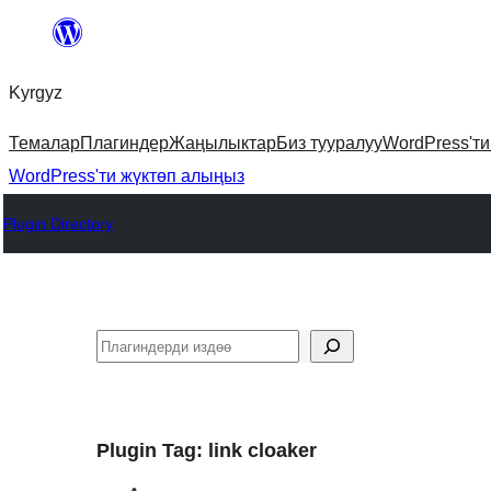
Мазмунга
өтүү
Kyrgyz
Темалар
Плагиндер
Жаңылыктар
Биз тууралуу
WordPress'т
WordPress'ти жүктөп алыңыз
Plugin Directory
Издөө
Plugin Tag:
link cloaker