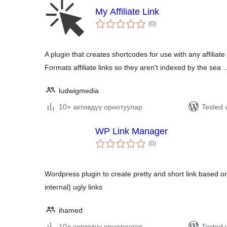
My Affiliate Link
total
(0
)
ratings
A plugin that creates shortcodes for use with any affiliate
Formats affiliate links so they aren't indexed by the sea 
ludwigmedia
10+ активдүү орнотуулар
Tested 
WP Link Manager
total
(0
)
ratings
Wordpress plugin to create pretty and short link based on
internal) ugly links
ihamed
10+ активдүү орнотуулар
Tested 