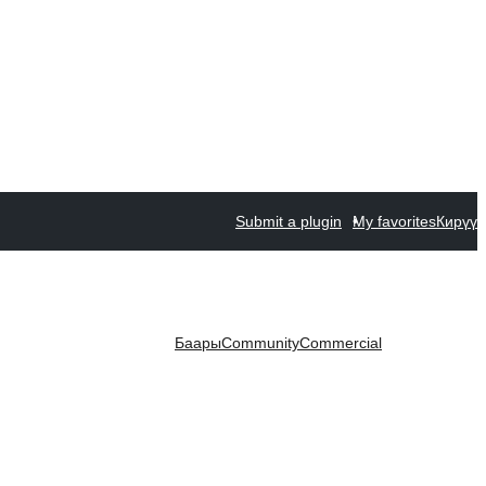
Submit a plugin
My favorites
Кирүү
Баары
Community
Commercial