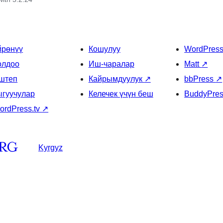
йрөнүү
Кошулуу
WordPres
олдоо
Иш-чаралар
Matt
↗
штеп
Кайрымдуулук
↗
bbPress
↗
ыгуучулар
Келечек үчүн беш
BuddyPre
ordPress.tv
↗
Kyrgyz