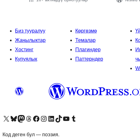
Биз тууралуу
Көргөзмө
Ү
Жаңылыктар
Темалар
К
Хостинг
Плагиндер
И
Купуялык
Паттерндер
ч
W
Visit our X (formerly Twitter) account
Visit our Bluesky account
Биздин Mastodon түрмөгүбүзгө баш багыңыз
Visit our Threads account
Биздин Facebook баракчабызга кириңиз
Биздин Instagram баракчабызга баш багыңыз
Биздин LinkedIn баракчабызга баш багыңыз
Visit our TikTok account
Visit our YouTube channel
Visit our Tumblr account
Код деген бул — поэзия.