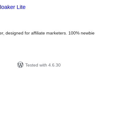
oaker Lite
tal
tings
r, designed for affiliate marketers. 100% newbie
Tested with 4.6.30