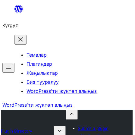
Мазмунга
өтүү
Kyrgyz
Темалар
Плагиндер
Жаңылыктар
Биз тууралуу
WordPress'ти жүктөп алыңыз
WordPress'ти жүктөп алыңыз
Submit a plugin
Plugin Directory