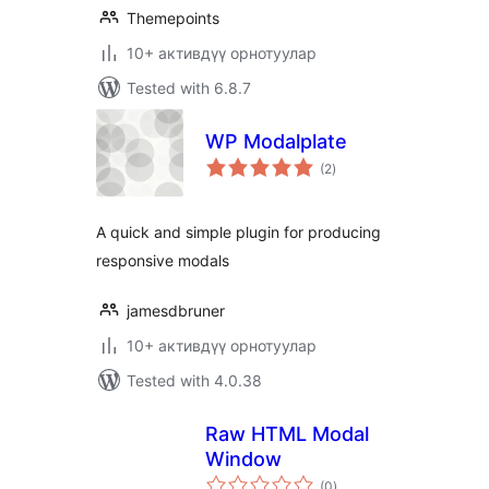
Themepoints
10+ активдүү орнотуулар
Tested with 6.8.7
WP Modalplate
total
(2
)
ratings
A quick and simple plugin for producing
responsive modals
jamesdbruner
10+ активдүү орнотуулар
Tested with 4.0.38
Raw HTML Modal
Window
total
(0
)