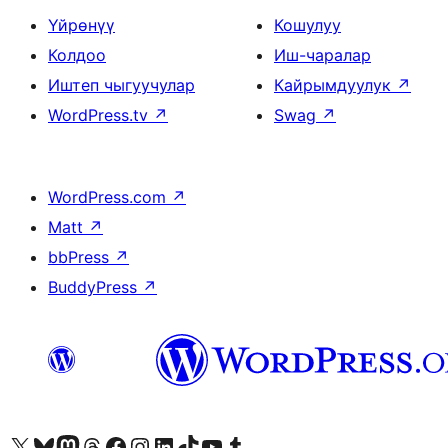
Үйрөнүү
Кошулуу
Колдоо
Иш-чаралар
Иштеп чыгуучулар
Кайрымдуулук
↗
WordPress.tv
↗
Swag
↗
WordPress.com
↗
Matt
↗
bbPress
↗
BuddyPress
↗
Visit our X (formerly Twitter) account
Visit our Bluesky account
Биздин Mastodon түрмөгүбүзгө баш багыңыз
Visit our Threads account
Биздин Facebook баракчабызга кириңиз
Биздин Instagram баракчабызга баш багыңыз
Биздин LinkedIn баракчабызга баш багыңыз
Visit our TikTok account
Visit our YouTube channel
Visit our Tumblr account