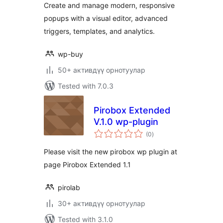
Create and manage modern, responsive
popups with a visual editor, advanced
triggers, templates, and analytics.
wp-buy
50+ активдүү орнотуулар
Tested with 7.0.3
Pirobox Extended
V.1.0 wp-plugin
total
(0
)
ratings
Please visit the new pirobox wp plugin at
page Pirobox Extended 1.1
pirolab
30+ активдүү орнотуулар
Tested with 3.1.0