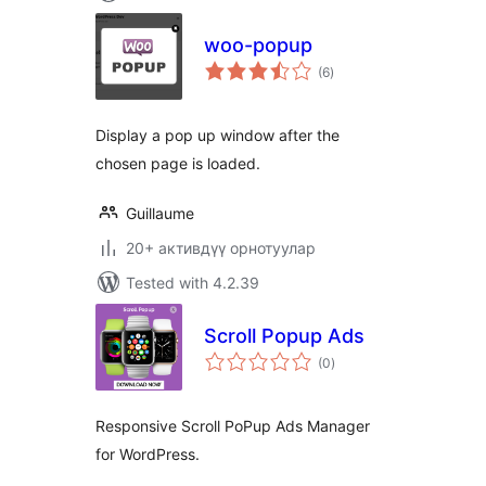
woo-popup
total
(6
)
ratings
Display a pop up window after the
chosen page is loaded.
Guillaume
20+ активдүү орнотуулар
Tested with 4.2.39
Scroll Popup Ads
total
(0
)
ratings
Responsive Scroll PoPup Ads Manager
for WordPress.