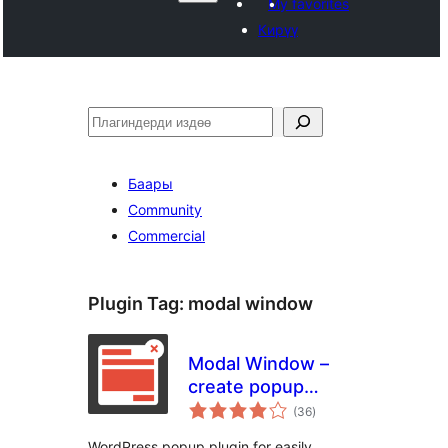
My favorites
Кирүү
Издөө
Баары
Community
Commercial
Plugin Tag:
modal window
Modal Window –
create popup
total
modal window
(36
)
ratings
WordPress popup plugin for easily