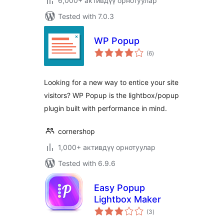
6,000+ активдүү орнотуулар
Tested with 7.0.3
WP Popup
total
(6
)
ratings
Looking for a new way to entice your site
visitors? WP Popup is the lightbox/popup
plugin built with performance in mind.
cornershop
1,000+ активдүү орнотуулар
Tested with 6.9.6
Easy Popup
Lightbox Maker
total
(3
)
ratings