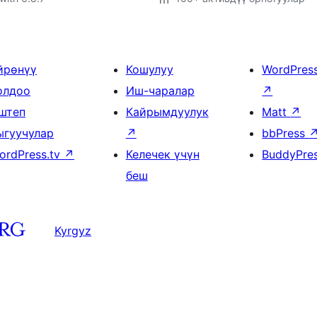
йрөнүү
Кошулуу
WordPres
олдоо
Иш-чаралар
↗
штеп
Кайрымдуулук
Matt
↗
ыгуучулар
↗
bbPress
ordPress.tv
↗
Келечек үчүн
BuddyPre
беш
Kyrgyz