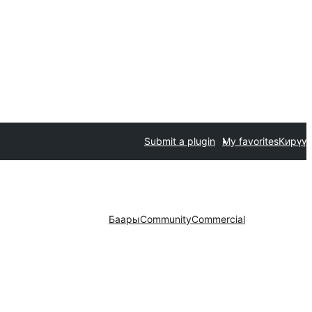
Submit a plugin
My favorites
Кирүү
Баары
Community
Commercial