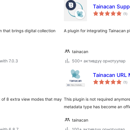
Tainacan Suppo
to
(1
)
ra
that brings digital collection
A plugin for integrating Tainacan 
tainacan
with 7.0.3
500+ активдүү орнотуулар
Tainacan URL 
to
(1
)
ra
st of 8 extra view modes that may
This plugin is not required anymore
metadata type has become an offic
tainacan
with 6.8.7
100+ активдүү орнотуулар