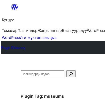
Мазмунга
өтүү
Kyrgyz
Темалар
Плагиндер
Жаңылыктар
Биз тууралуу
WordPres
WordPress'ти жүктөп алыңыз
Plugin Directory
Издөө
Plugin Tag:
museums