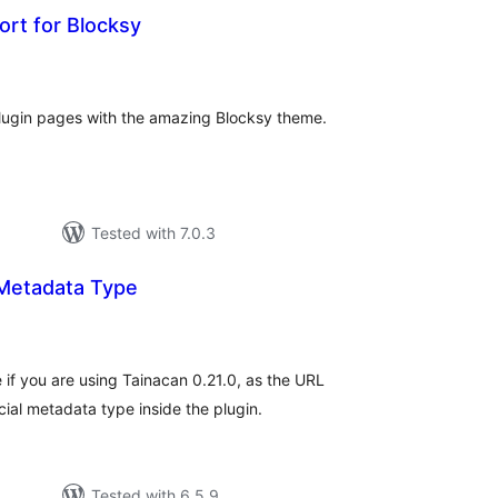
rt for Blocksy
tal
tings
plugin pages with the amazing Blocksy theme.
Tested with 7.0.3
Metadata Type
tal
tings
 if you are using Tainacan 0.21.0, as the URL
ial metadata type inside the plugin.
Tested with 6.5.9