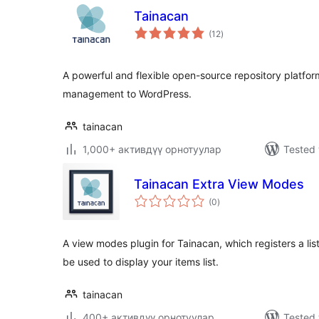
Tainacan
total
(12
)
ratings
A powerful and flexible open-source repository platform 
management to WordPress.
tainacan
1,000+ активдүү орнотуулар
Tested 
Tainacan Extra View Modes
total
(0
)
ratings
A view modes plugin for Tainacan, which registers a li
be used to display your items list.
tainacan
400+ активдүү орнотуулар
Tested 