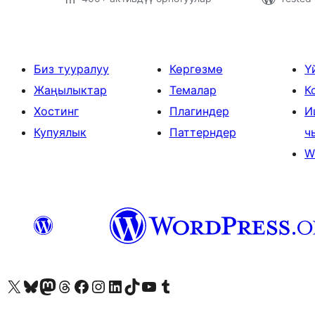
Биз тууралуу
Көргөзмө
Ү
Жаңылыктар
Темалар
К
Хостинг
Плагиндер
И
Купуялык
Паттерндер
ч
W
Visit our X (formerly Twitter) account
Visit our Bluesky account
Биздин Mastodon түрмөгүбүзгө баш багыңыз
Visit our Threads account
Биздин Facebook баракчабызга кириңиз
Биздин Instagram баракчабызга баш багыңыз
Биздин LinkedIn баракчабызга баш багыңыз
Visit our TikTok account
Visit our YouTube channel
Visit our Tumblr account