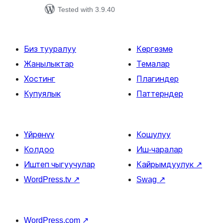
Tested with 3.9.40
Биз тууралуу
Көргөзмө
Жаңылыктар
Темалар
Хостинг
Плагиндер
Купуялык
Паттерндер
Үйрөнүү
Кошулуу
Колдоо
Иш-чаралар
Иштеп чыгуучулар
Кайрымдуулук
↗
WordPress.tv
↗
Swag
↗
WordPress.com
↗