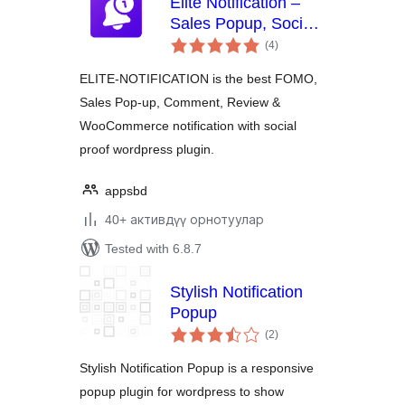
Elite Notification –
Sales Popup, Social
total
Proof, FOMO
(4
)
ratings
Notification for
ELITE-NOTIFICATION is the best FOMO,
WooCommerce
Sales Pop-up, Comment, Review &
WooCommerce notification with social
proof wordpress plugin.
appsbd
40+ активдүү орнотуулар
Tested with 6.8.7
Stylish Notification
Popup
total
(2
)
ratings
Stylish Notification Popup is a responsive
popup plugin for wordpress to show