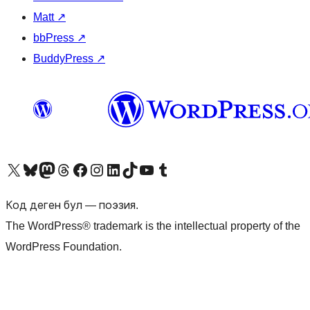
Matt
↗
bbPress
↗
BuddyPress
↗
Visit our X (formerly Twitter) account
Visit our Bluesky account
Биздин Mastodon түрмөгүбүзгө баш багыңыз
Visit our Threads account
Биздин Facebook баракчабызга кириңиз
Биздин Instagram баракчабызга баш багыңыз
Биздин LinkedIn баракчабызга баш багыңыз
Visit our TikTok account
Visit our YouTube channel
Visit our Tumblr account
Код деген бул — поэзия.
The WordPress® trademark is the intellectual property of the
WordPress Foundation.