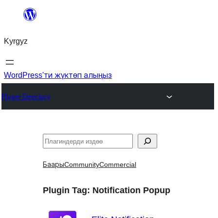
Мазмунга
өтүү
Kyrgyz
WordPress'ти жүктөп алыңыз
Plugin Directory
Издөө
Баары
Community
Commercial
Plugin Tag:
Notification Popup