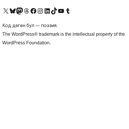
Visit our X (formerly Twitter) account
Visit our Bluesky account
Биздин Mastodon түрмөгүбүзгө баш багыңыз
Visit our Threads account
Биздин Facebook баракчабызга кириңиз
Биздин Instagram баракчабызга баш багыңыз
Биздин LinkedIn баракчабызга баш багыңыз
Visit our TikTok account
Visit our YouTube channel
Visit our Tumblr account
Код деген бул — поэзия.
The WordPress® trademark is the intellectual property of the
WordPress Foundation.