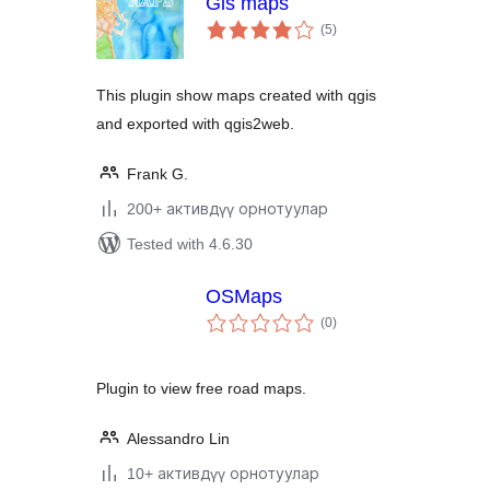
Gis maps
total
(5
)
ratings
This plugin show maps created with qgis
and exported with qgis2web.
Frank G.
200+ активдүү орнотуулар
Tested with 4.6.30
OSMaps
total
(0
)
ratings
Plugin to view free road maps.
Alessandro Lin
10+ активдүү орнотуулар