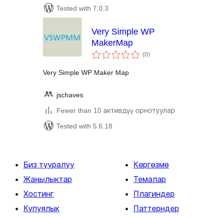
Tested with 7.0.3
Very Simple WP
MakerMap
total
(0
)
ratings
Very Simple WP Maker Map
jschaves
Fewer than 10 активдүү орнотуулар
Tested with 5.6.18
Биз тууралуу
Көргөзмө
Жаңылыктар
Темалар
Хостинг
Плагиндер
Купуялык
Паттерндер