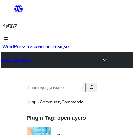
Мазмунга
өтүү
Kyrgyz
WordPress'ти жүктөп алыңыз
Plugin Directory
Издөө
Баары
Community
Commercial
Plugin Tag:
openlayers