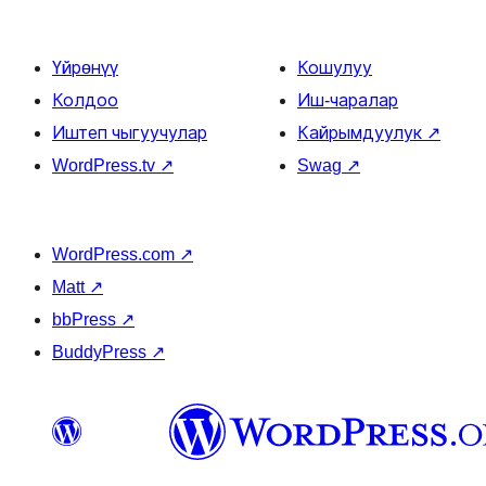
Үйрөнүү
Кошулуу
Колдоо
Иш-чаралар
Иштеп чыгуучулар
Кайрымдуулук
↗
WordPress.tv
↗
Swag
↗
WordPress.com
↗
Matt
↗
bbPress
↗
BuddyPress
↗