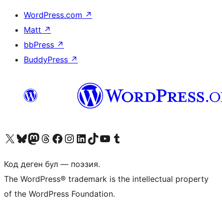
WordPress.com
↗
Matt
↗
bbPress
↗
BuddyPress
↗
Visit our X (formerly Twitter) account
Visit our Bluesky account
Биздин Mastodon түрмөгүбүзгө баш багыңыз
Visit our Threads account
Биздин Facebook баракчабызга кириңиз
Биздин Instagram баракчабызга баш багыңыз
Биздин LinkedIn баракчабызга баш багыңыз
Visit our TikTok account
Visit our YouTube channel
Visit our Tumblr account
Код деген бул — поэзия.
The WordPress® trademark is the intellectual property
of the WordPress Foundation.