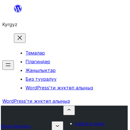
Мазмунга
өтүү
Kyrgyz
Темалар
Плагиндер
Жаңылыктар
Биз тууралуу
WordPress'ти жүктөп алыңыз
WordPress'ти жүктөп алыңыз
Submit a plugin
Plugin Directory