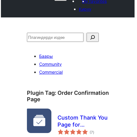
My favorites
Кирүү
Издөө
Баары
Community
Commercial
Plugin Tag:
Order Confirmation
Page
Custom Thank You
Page for
total
WooCommerce
(7
)
ratings