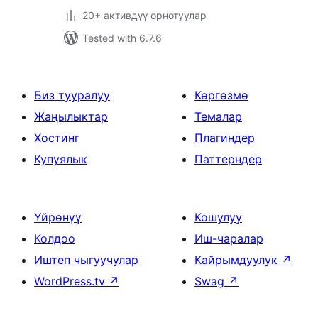
20+ активдүү орнотуулар
Tested with 6.7.6
Биз тууралуу
Көргөзмө
Жаңылыктар
Темалар
Хостинг
Плагиндер
Купуялык
Паттерндер
Үйрөнүү
Кошулуу
Колдоо
Иш-чаралар
Иштеп чыгуучулар
Кайрымдуулук
↗
WordPress.tv
↗
Swag
↗