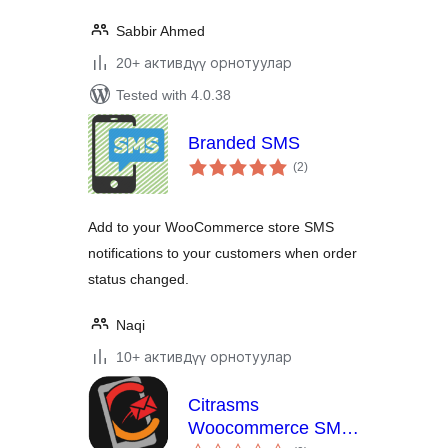
Sabbir Ahmed
20+ активдүү орнотуулар
Tested with 4.0.38
Branded SMS
total
(2
)
ratings
Add to your WooCommerce store SMS
notifications to your customers when order
status changed.
Naqi
10+ активдүү орнотуулар
Citrasms
Woocommerce SMS
total