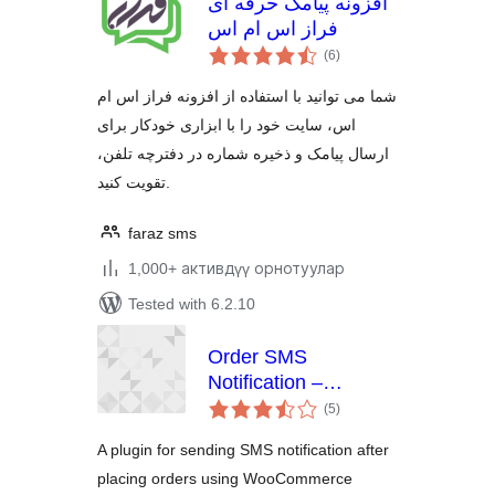
افزونه پیامک حرفه ای
فراز اس ام اس
total
(6
)
ratings
شما می توانید با استفاده از افزونه فراز اس ام
اس، سایت خود را با ابزاری خودکار برای
ارسال پیامک و ذخیره شماره در دفترچه تلفن،
تقویت کنید.
faraz sms
1,000+ активдүү орнотуулар
Tested with 6.2.10
Order SMS
Notification –
total
WooCommerce
(5
)
ratings
A plugin for sending SMS notification after
placing orders using WooCommerce