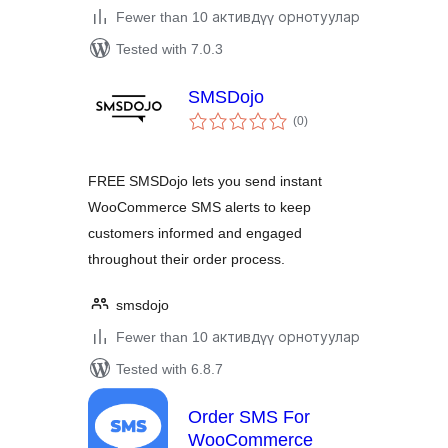
Fewer than 10 активдүү орнотуулар
Tested with 7.0.3
SMSDojo
total
(0
)
ratings
FREE SMSDojo lets you send instant
WooCommerce SMS alerts to keep
customers informed and engaged
throughout their order process.
smsdojo
Fewer than 10 активдүү орнотуулар
Tested with 6.8.7
Order SMS For
WooCommerce