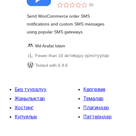
total
(0
)
ratings
Send WooCommerce order SMS
notifications and custom SMS messages
using popular SMS gateways.
Md Arafat Islam
Fewer than 10 активдүү орнотуулар
Tested with 6.9.6
Биз тууралуу
Көргөзмө
Жаңылыктар
Темалар
Хостинг
Плагиндер
Купуялык
Паттерндер