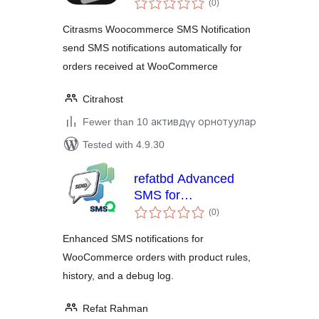
Notification
(0
)
ratings
Citrasms Woocommerce SMS Notification
send SMS notifications automatically for
orders received at WooCommerce
Citrahost
Fewer than 10 активдүү орнотуулар
Tested with 4.9.30
refatbd Advanced
SMS for
total
WooCommerce
(0
)
ratings
Enhanced SMS notifications for
WooCommerce orders with product rules,
history, and a debug log.
Refat Rahman