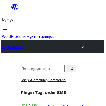
Мазмунга
өтүү
Kyrgyz
WordPress'ти жүктөп алыңыз
Plugin Directory
Издөө
Баары
Community
Commercial
Plugin Tag:
order SMS