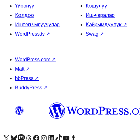
Үйрөнүү
Кошулуу
Колдоо
Иш-чаралар
Иштеп чыгуучулар
Кайрымдуулук
↗
WordPress.tv
↗
Swag
↗
WordPress.com
↗
Matt
↗
bbPress
↗
BuddyPress
↗
Visit our X (formerly Twitter) account
Visit our Bluesky account
Биздин Mastodon түрмөгүбүзгө баш багыңыз
Visit our Threads account
Биздин Facebook баракчабызга кириңиз
Биздин Instagram баракчабызга баш багыңыз
Биздин LinkedIn баракчабызга баш багыңыз
Visit our TikTok account
Visit our YouTube channel
Visit our Tumblr account