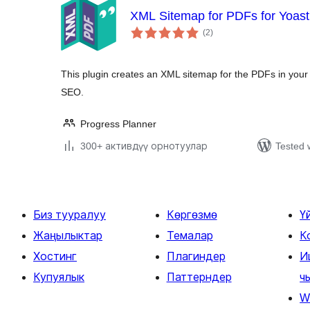
XML Sitemap for PDFs for Yoas
total
(2
)
ratings
This plugin creates an XML sitemap for the PDFs in your u
SEO.
Progress Planner
300+ активдүү орнотуулар
Tested 
Биз тууралуу
Көргөзмө
Ү
Жаңылыктар
Темалар
К
Хостинг
Плагиндер
И
Купуялык
Паттерндер
ч
W