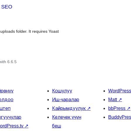
t SEO
ploads folder. It requires Yoast
with 6.6.5
йрөнүү
Кошулуу
WordPres
олдоо
Иш-чаралар
Matt
↗
штеп
Кайрымдуулук
↗
bbPress
↗
ыгуучулар
Келечек үчүн
BuddyPre
ordPress.tv
↗
беш