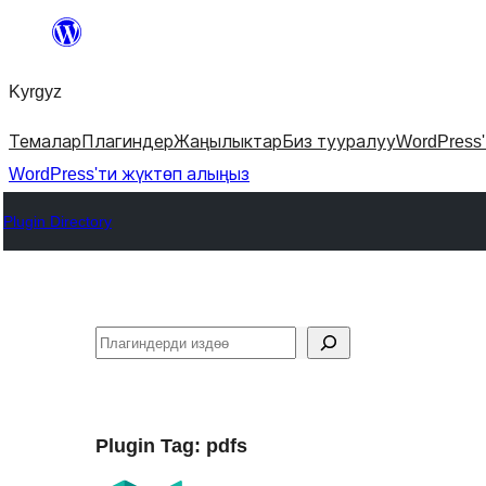
Мазмунга
өтүү
Kyrgyz
Темалар
Плагиндер
Жаңылыктар
Биз тууралуу
WordPress
WordPress'ти жүктөп алыңыз
Plugin Directory
Издөө
Plugin Tag:
pdfs