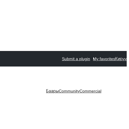
Submit a plugin
My favorites
Кирүү
Баары
Community
Commercial