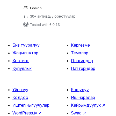
Gosign
30+ активдүү орнотуулар
Tested with 6.0.13
Биз тууралуу
Көргөзмө
Жаңылыктар
Темалар
Хостинг
Плагиндер
Купуялык
Паттерндер
Үйрөнүү
Кошулуу
Колдоо
Иш-чаралар
Иштеп чыгуучулар
Кайрымдуулук
↗
WordPress.tv
↗
Swag
↗