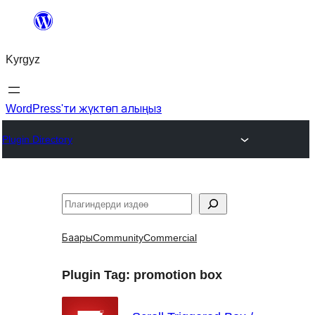
Мазмунга
өтүү
Kyrgyz
WordPress'ти жүктөп алыңыз
Plugin Directory
Издөө
Баары
Community
Commercial
Plugin Tag:
promotion box