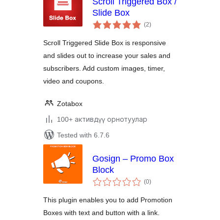
Scroll Triggered Box /
Slide Box
total
(2
)
ratings
Scroll Triggered Slide Box is responsive
and slides out to increase your sales and
subscribers. Add custom images, timer,
video and coupons.
Zotabox
100+ активдүү орнотуулар
Tested with 6.7.6
Gosign – Promo Box
Block
total
(0
)
ratings
This plugin enables you to add Promotion
Boxes with text and button with a link.