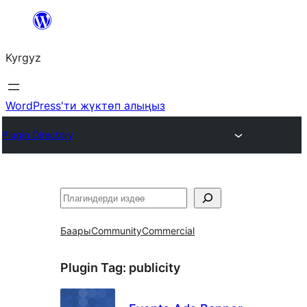
Мазмунга
өтүү
Kyrgyz
WordPress'ти жүктөп алыңыз
Plugin Directory
Издөө
Баары
Community
Commercial
Plugin Tag:
publicity