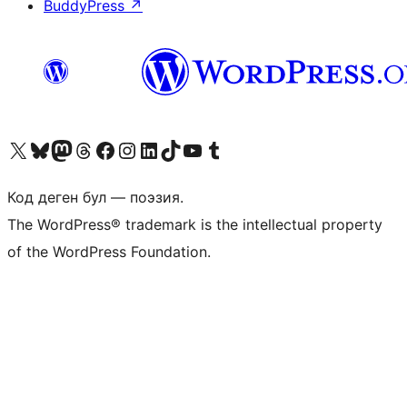
BuddyPress
↗
Visit our X (formerly Twitter) account
Visit our Bluesky account
Биздин Mastodon түрмөгүбүзгө баш багыңыз
Visit our Threads account
Биздин Facebook баракчабызга кириңиз
Биздин Instagram баракчабызга баш багыңыз
Биздин LinkedIn баракчабызга баш багыңыз
Visit our TikTok account
Visit our YouTube channel
Visit our Tumblr account
Код деген бул — поэзия.
The WordPress® trademark is the intellectual property
of the WordPress Foundation.