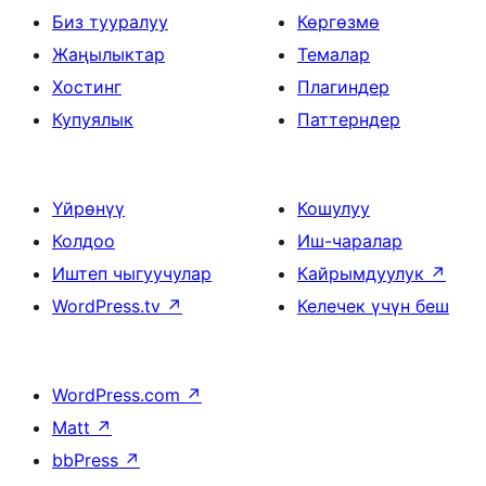
Биз тууралуу
Көргөзмө
Жаңылыктар
Темалар
Хостинг
Плагиндер
Купуялык
Паттерндер
Үйрөнүү
Кошулуу
Колдоо
Иш-чаралар
Иштеп чыгуучулар
Кайрымдуулук
↗
WordPress.tv
↗
Келечек үчүн беш
WordPress.com
↗
Matt
↗
bbPress
↗