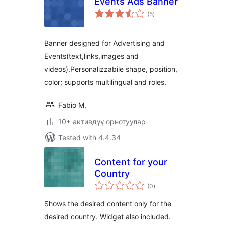
Events Ads Banner
total
(5
)
ratings
Banner designed for Advertising and
Events(text,links,images and
videos).Personalizzabile shape, position,
color; supports multilingual and roles.
Fabio M.
10+ активдүү орнотуулар
Tested with 4.4.34
Content for your
Country
total
(0
)
ratings
Shows the desired content only for the
desired country. Widget also included.