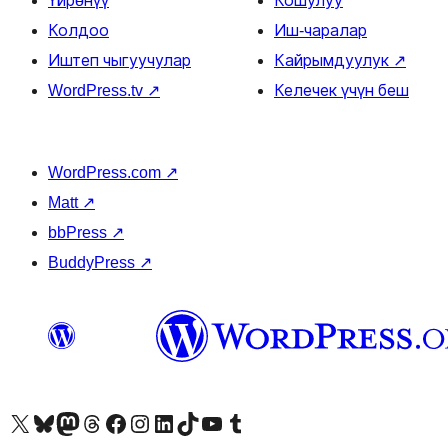
Үйрөнүү
Кошулуу
Колдоо
Иш-чаралар
Иштеп чыгуучулар
Кайрымдуулук
↗
WordPress.tv
↗
Келечек үчүн беш
WordPress.com
↗
Matt
↗
bbPress
↗
BuddyPress
↗
Visit our X (formerly Twitter) account
Visit our Bluesky account
Биздин Mastodon түрмөгүбүзгө баш багыңыз
Visit our Threads account
Биздин Facebook баракчабызга кириңиз
Биздин Instagram баракчабызга баш багыңыз
Биздин LinkedIn баракчабызга баш багыңыз
Visit our TikTok account
Visit our YouTube channel
Visit our Tumblr account