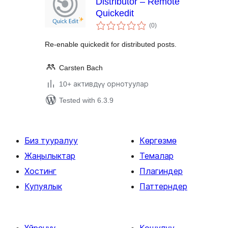
Distributor – Remote
Quickedit
total
(0
)
ratings
Re-enable quickedit for distributed posts.
Carsten Bach
10+ активдүү орнотуулар
Tested with 6.3.9
Биз тууралуу
Көргөзмө
Жаңылыктар
Темалар
Хостинг
Плагиндер
Купуялык
Паттерндер