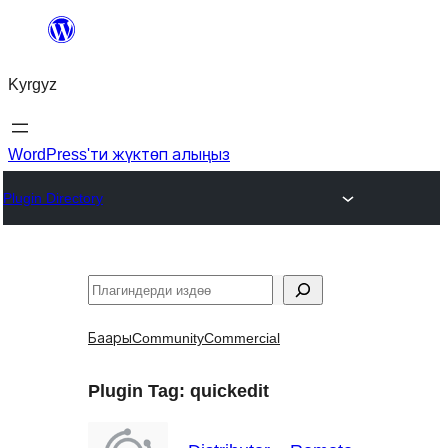
Мазмунга
өтүү
Kyrgyz
WordPress'ти жүктөп алыңыз
Plugin Directory
Издөө
Баары
Community
Commercial
Plugin Tag:
quickedit