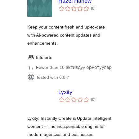
Hazel Harlow
total
(0
)
ratings
Keep your content fresh and up-to-date
with AI-powered content updates and
enhancements.
Infoforte
Fewer than 10 активдүү орнотуулар
Tested with 6.8.7
Lyxity
total
(0
)
ratings
Lyxity: Instantly Create & Update Intelligent
Content – The indispensable engine for
modern agencies and businesses.