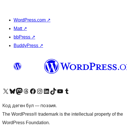
WordPress.com
↗
Matt
↗
bbPress
↗
BuddyPress
↗
Visit our X (formerly Twitter) account
Visit our Bluesky account
Биздин Mastodon түрмөгүбүзгө баш багыңыз
Visit our Threads account
Биздин Facebook баракчабызга кириңиз
Биздин Instagram баракчабызга баш багыңыз
Биздин LinkedIn баракчабызга баш багыңыз
Visit our TikTok account
Visit our YouTube channel
Visit our Tumblr account
Код деген бул — поэзия.
The WordPress® trademark is the intellectual property of the
WordPress Foundation.