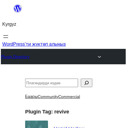
Мазмунга
өтүү
Kyrgyz
WordPress'ти жүктөп алыңыз
Plugin Directory
Издөө
Баары
Community
Commercial
Plugin Tag:
revive