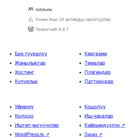
Infoforte
Fewer than 10 активдүү орнотуулар
Tested with 6.8.7
Биз тууралуу
Көргөзмө
Жаңылыктар
Темалар
Хостинг
Плагиндер
Купуялык
Паттерндер
Үйрөнүү
Кошулуу
Колдоо
Иш-чаралар
Иштеп чыгуучулар
Кайрымдуулук
↗
WordPress.tv
↗
Swag
↗