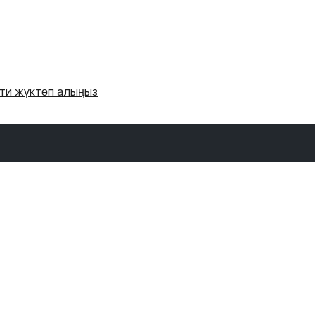
'ти жүктөп алыңыз