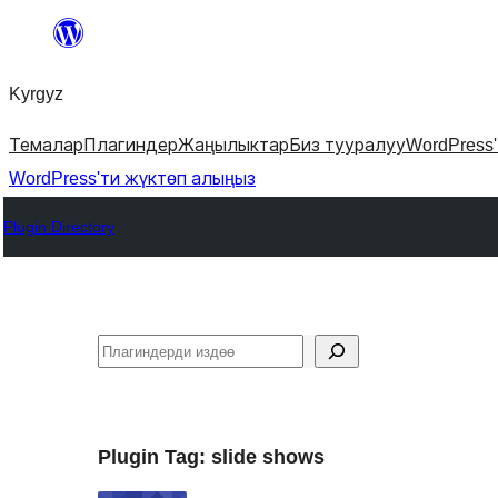
Мазмунга
өтүү
Kyrgyz
Темалар
Плагиндер
Жаңылыктар
Биз тууралуу
WordPress
WordPress'ти жүктөп алыңыз
Plugin Directory
Издөө
Plugin Tag:
slide shows