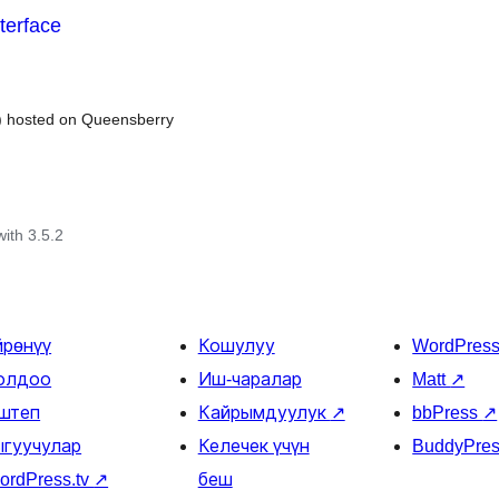
terface
s) hosted on Queensberry
with 3.5.2
йрөнүү
Кошулуу
WordPres
олдоо
Иш-чаралар
Matt
↗
штеп
Кайрымдуулук
↗
bbPress
↗
ыгуучулар
Келечек үчүн
BuddyPre
ordPress.tv
↗
беш