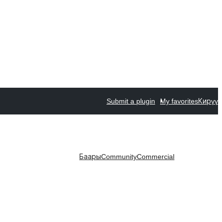
Submit a plugin
My favorites
Кирүү
Баары
Community
Commercial