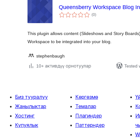
Queensberry Workspace Blog In
total
(0
)
ratings
This plugin allows content (Slideshows and Story Board
Workspace to be integrated into your blog.
stephenbaugh
10+ активдүү орнотуулар
Tested 
Биз тууралуу
Көргөзмө
Ү
Жаңылыктар
Темалар
К
Хостинг
Плагиндер
И
Купуялык
Паттерндер
ч
W