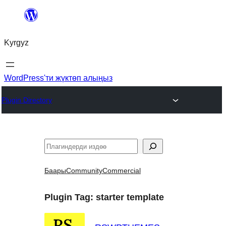
Мазмунга
өтүү
Kyrgyz
WordPress'ти жүктөп алыңыз
Plugin Directory
Издөө
Баары
Community
Commercial
Plugin Tag:
starter template