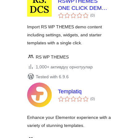
RSWPTHEMES
ONE CLICK DEMO
total
CONTENT
(0
)
ratings
Import RS WP THEMES demo content
including settings, widgets, and starter
templates with a single click.
RS WP THEMES
1,000+ активдүү орнотуулар
Tested with 6.9.6
Templatiq
total
(0
)
ratings
Enhance your Elementor experience with a
variety of stunning templates.