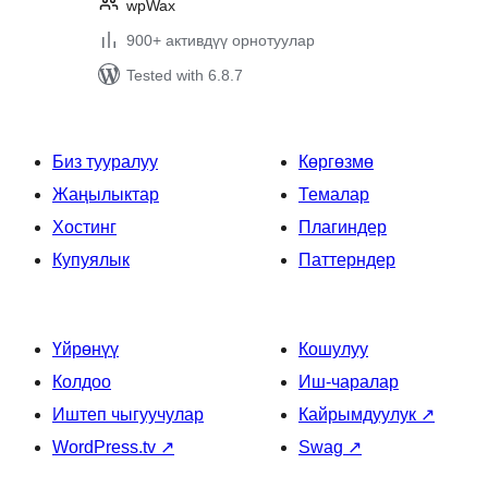
wpWax
900+ активдүү орнотуулар
Tested with 6.8.7
Биз тууралуу
Көргөзмө
Жаңылыктар
Темалар
Хостинг
Плагиндер
Купуялык
Паттерндер
Үйрөнүү
Кошулуу
Колдоо
Иш-чаралар
Иштеп чыгуучулар
Кайрымдуулук
↗
WordPress.tv
↗
Swag
↗