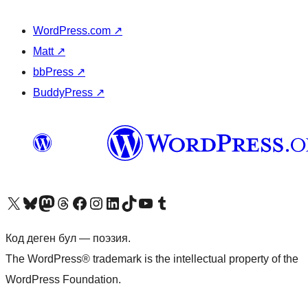
WordPress.com
↗
Matt
↗
bbPress
↗
BuddyPress
↗
Visit our X (formerly Twitter) account
Visit our Bluesky account
Биздин Mastodon түрмөгүбүзгө баш багыңыз
Visit our Threads account
Биздин Facebook баракчабызга кириңиз
Биздин Instagram баракчабызга баш багыңыз
Биздин LinkedIn баракчабызга баш багыңыз
Visit our TikTok account
Visit our YouTube channel
Visit our Tumblr account
Код деген бул — поэзия.
The WordPress® trademark is the intellectual property of the
WordPress Foundation.