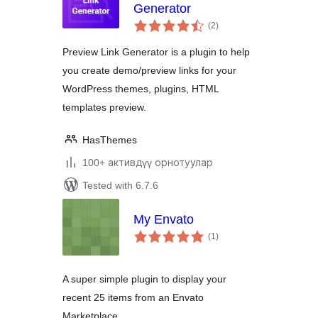
Generator
total
(2
)
ratings
Preview Link Generator is a plugin to help
you create demo/preview links for your
WordPress themes, plugins, HTML
templates preview.
HasThemes
100+ активдүү орнотуулар
Tested with 6.7.6
My Envato
total
(1
)
ratings
A super simple plugin to display your
recent 25 items from an Envato
Marketplace.