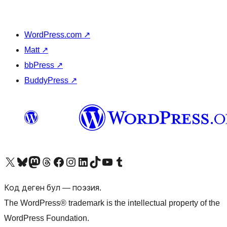
WordPress.com
↗
Matt
↗
bbPress
↗
BuddyPress
↗
Visit our X (formerly Twitter) account
Visit our Bluesky account
Биздин Mastodon түрмөгүбүзгө баш багыңыз
Visit our Threads account
Биздин Facebook баракчабызга кириңиз
Биздин Instagram баракчабызга баш багыңыз
Биздин LinkedIn баракчабызга баш багыңыз
Visit our TikTok account
Visit our YouTube channel
Visit our Tumblr account
Код деген бул — поэзия.
The WordPress® trademark is the intellectual property of the
WordPress Foundation.