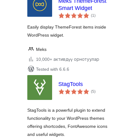
Meks ThemeForest
Smart Widget
total
(1
)
ratings
Easily display ThemeForest items inside
WordPress widget.
Meks
10,000+ активдүү орнотуулар
Tested with 6.6.6
StagTools
total
(5
)
ratings
StagTools is a powerful plugin to extend
functionality to your WordPress themes
offering shortcodes, FontAwesome icons
and useful widgets.