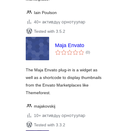
Iain Poulson
40+ активдүү орнотуулар
Tested with 3.5.2
Maja Envato
total
(0
)
ratings
The Maja Envato plug-in is a widget as
well as a shortcode to display thumbnails
from the Envato Marketplaces like
Themeforest.
majakovskij
10+ активдүү орнотуулар
Tested with 3.3.2