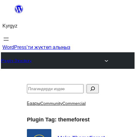
Мазмунга
өтүү
Kyrgyz
WordPress'ти жүктөп алыңыз
Plugin Directory
Издөө
Баары
Community
Commercial
Plugin Tag:
themeforest