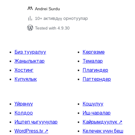
Andrei Surdu
10+ активдүү орнотуулар
Tested with 4.9.30
Биз тууралуу
Көргөзмө
Жаңылыктар
Темалар
Хостинг
Плагиндер
Купуялык
Паттерндер
Үйрөнүү
Кошулуу
Колдоо
Иш-чаралар
Иштеп чыгуучулар
Кайрымдуулук
↗
WordPress.tv
↗
Келечек үчүн беш