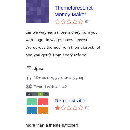
Themeforest.net
Money Maker
total
(0
)
ratings
Simple way earn more money from you
web page. In widget show newest
Wordpress themes from themeforest.net
and you get % from every referral.
djjmz
10+ активдүү орнотуулар
Tested with 4.1.42
Demonstrator
total
(1
)
ratings
More than a theme switcher!