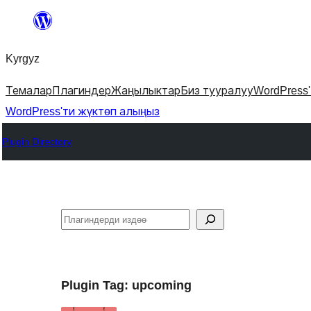
Мазмунга
өтүү
Kyrgyz
Темалар
Плагиндер
Жаңылыктар
Биз тууралуу
WordPress
WordPress'ти жүктөп алыңыз
Plugin Directory
Издөө
Plugin Tag:
upcoming