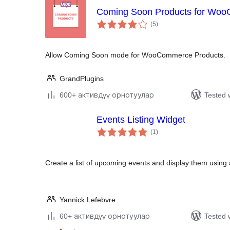
Coming Soon Products for Wo
total
(5
)
ratings
Allow Coming Soon mode for WooCommerce Products.
GrandPlugins
600+ активдүү орнотуулар
Tested 
Events Listing Widget
total
(1
)
ratings
Create a list of upcoming events and display them using
Yannick Lefebvre
60+ активдүү орнотуулар
Tested 