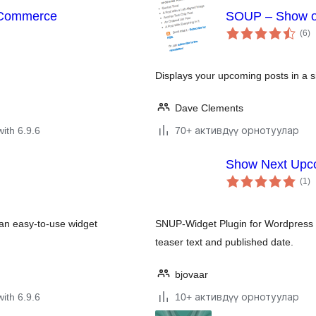
oCommerce
SOUP – Show o
to
(6
)
ra
Displays your upcoming posts in a s
Dave Clements
with 6.9.6
70+ активдүү орнотуулар
Show Next Upc
to
(1
)
ra
 an easy-to-use widget
SNUP-Widget Plugin for Wordpress t
teaser text and published date.
bjovaar
with 6.9.6
10+ активдүү орнотуулар