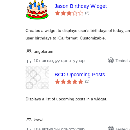
Jason Birthday Widget
total
(2
)
ratings
Creates a widget to displays user's birthdays of today, a
user birthdays to iCal format. Customizable.
angelorum
10+ активдүү орнотуулар
Tested 
BCD Upcoming Posts
total
(1
)
ratings
Displays a list of upcoming posts in a widget.
krawl
10+ активдүү орнотуулар
Tested 