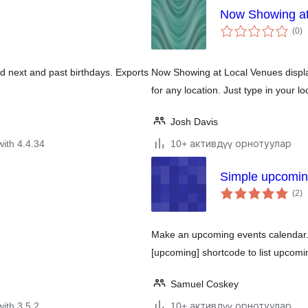
Now Showing at
to
(0
)
ra
nd next and past birthdays. Exports
Now Showing at Local Venues displa
for any location. Just type in your 
Josh Davis
with 4.4.34
10+ активдүү орнотуулар
Simple upcomi
to
(2
)
ra
Make an upcoming events calendar. 
[upcoming] shortcode to list upcomi
Samuel Coskey
with 3.5.2
10+ активдүү орнотуулар