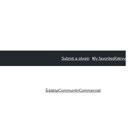
Submit a plugin
My favorites
Кирүү
Баары
Community
Commercial