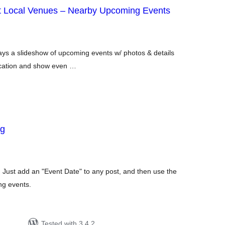
 Local Venues – Nearby Upcoming Events
tal
tings
ys a slideshow of upcoming events w/ photos & details
location and show even …
ng
tal
tings
Just add an "Event Date" to any post, and then use the
ng events.
Tested with 3.4.2