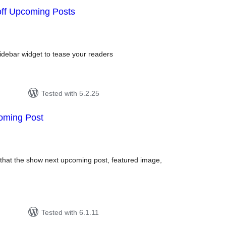
ff Upcoming Posts
tal
tings
idebar widget to tease your readers
Tested with 5.2.25
oming Post
tal
tings
hat the show next upcoming post, featured image,
Tested with 6.1.11