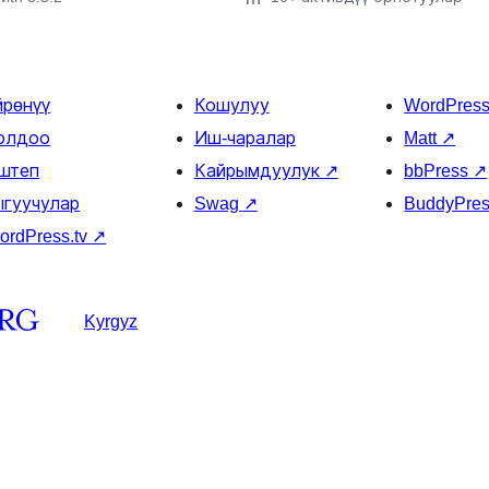
йрөнүү
Кошулуу
WordPres
олдоо
Иш-чаралар
Matt
↗
штеп
Кайрымдуулук
↗
bbPress
↗
ыгуучулар
Swag
↗
BuddyPre
ordPress.tv
↗
Kyrgyz