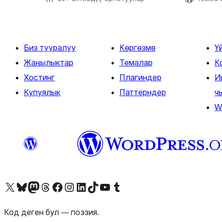
Биз тууралуу
Көргөзмө
Ү
Жаңылыктар
Темалар
К
Хостинг
Плагиндер
И
Купуялык
Паттерндер
ч
W
Visit our X (formerly Twitter) account
Visit our Bluesky account
Биздин Mastodon түрмөгүбүзгө баш багыңыз
Visit our Threads account
Биздин Facebook баракчабызга кириңиз
Биздин Instagram баракчабызга баш багыңыз
Биздин LinkedIn баракчабызга баш багыңыз
Visit our TikTok account
Visit our YouTube channel
Visit our Tumblr account
Код деген бул — поэзия.