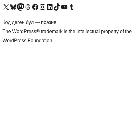
Visit our X (formerly Twitter) account
Visit our Bluesky account
Биздин Mastodon түрмөгүбүзгө баш багыңыз
Visit our Threads account
Биздин Facebook баракчабызга кириңиз
Биздин Instagram баракчабызга баш багыңыз
Биздин LinkedIn баракчабызга баш багыңыз
Visit our TikTok account
Visit our YouTube channel
Visit our Tumblr account
Код деген бул — поэзия.
The WordPress® trademark is the intellectual property of the
WordPress Foundation.