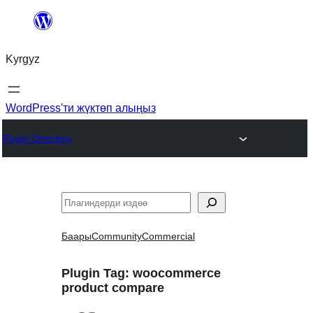
Мазмунга
өтүү
Kyrgyz
WordPress'ти жүктөп алыңыз
Plugin Directory
Издөө
Баары
Community
Commercial
Plugin Tag:
woocommerce
product compare