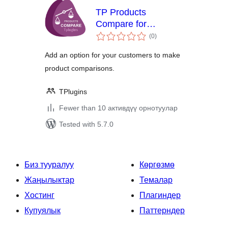
TP Products
Compare for
total
Woocommerce
(0
)
ratings
Add an option for your customers to make
product comparisons.
TPlugins
Fewer than 10 активдүү орнотуулар
Tested with 5.7.0
Биз тууралуу
Көргөзмө
Жаңылыктар
Темалар
Хостинг
Плагиндер
Купуялык
Паттерндер