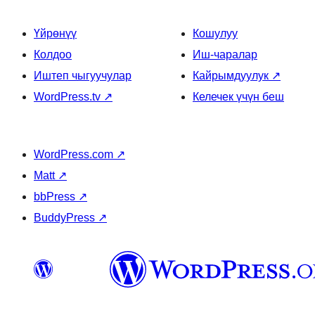
Үйрөнүү
Кошулуу
Колдоо
Иш-чаралар
Иштеп чыгуучулар
Кайрымдуулук
↗
WordPress.tv
↗
Келечек үчүн беш
WordPress.com
↗
Matt
↗
bbPress
↗
BuddyPress
↗