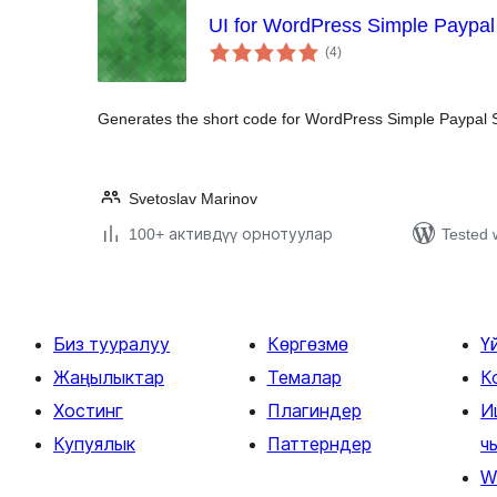
UI for WordPress Simple Paypal
total
(4
)
ratings
Generates the short code for WordPress Simple Paypal 
Svetoslav Marinov
100+ активдүү орнотуулар
Tested 
Биз тууралуу
Көргөзмө
Ү
Жаңылыктар
Темалар
К
Хостинг
Плагиндер
И
Купуялык
Паттерндер
ч
W