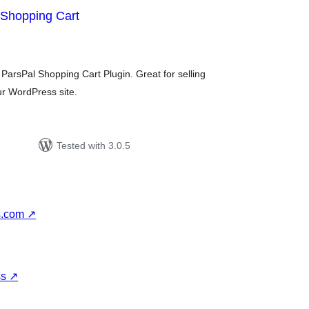
 Shopping Cart
tal
tings
arsPal Shopping Cart Plugin. Great for selling
ur WordPress site.
Tested with 3.0.5
s.com
↗
ss
↗