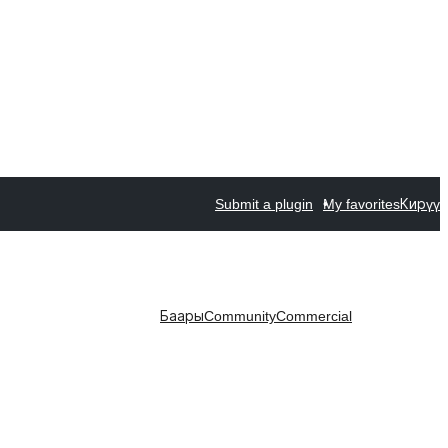
Submit a plugin
My favorites
Кирүү
Баары
Community
Commercial