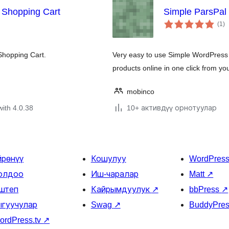
 Shopping Cart
Simple ParsPal
to
(1
)
ra
Shopping Cart.
Very easy to use Simple WordPress P
products online in one click from yo
mobinco
with 4.0.38
10+ активдүү орнотуулар
йрөнүү
Кошулуу
WordPres
олдоо
Иш-чаралар
Matt
↗
штеп
Кайрымдуулук
↗
bbPress
↗
ыгуучулар
Swag
↗
BuddyPre
ordPress.tv
↗