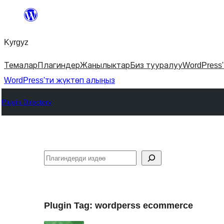
Мазмунга
өтүү
Kyrgyz
Темалар
Плагиндер
Жаңылыктар
Биз тууралуу
WordPress
WordPress'ти жүктөп алыңыз
Plugin Directory
Издөө
Plugin Tag:
wordperss ecommerce